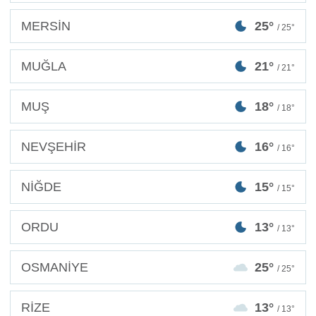
MERSİN
25°
/ 25°
MUĞLA
21°
/ 21°
MUŞ
18°
/ 18°
NEVŞEHİR
16°
/ 16°
NİĞDE
15°
/ 15°
ORDU
13°
/ 13°
OSMANİYE
25°
/ 25°
RİZE
13°
/ 13°