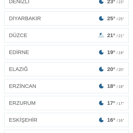
DENİZLİ
23°
/ 23°
DİYARBAKIR
25°
/ 25°
DÜZCE
21°
/ 21°
EDİRNE
19°
/ 19°
ELAZIĞ
20°
/ 20°
ERZİNCAN
18°
/ 18°
ERZURUM
17°
/ 17°
ESKİŞEHİR
16°
/ 16°