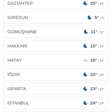
GAZİANTEP
25°
/ 24°
GİRESUN
5°
/ 5°
GÜMÜŞHANE
11°
/ 11°
HAKKARİ
15°
/ 15°
HATAY
19°
/ 19°
IĞDIR
20°
/ 20°
ISPARTA
23°
/ 23°
İSTANBUL
24°
/ 24°