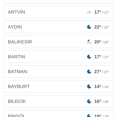
ARTVİN
17°
/ 17°
AYDIN
22°
/ 22°
BALIKESİR
20°
/ 20°
BARTIN
17°
/ 17°
BATMAN
27°
/ 27°
BAYBURT
14°
/ 14°
BİLECİK
16°
/ 16°
BİNGÖL
19°
/ 19°