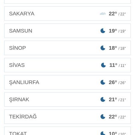
SAKARYA
22°
/ 22°
SAMSUN
19°
/ 19°
SİNOP
18°
/ 18°
SİVAS
11°
/ 11°
ŞANLIURFA
26°
/ 26°
ŞIRNAK
21°
/ 21°
TEKİRDAĞ
22°
/ 22°
TOKAT
10°
/ 10°