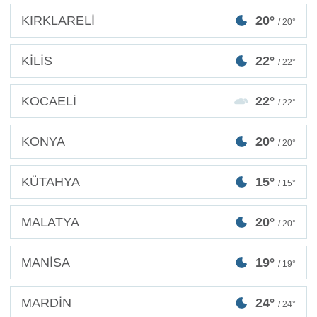
KIRKLARELİ
20°
/ 20°
KİLİS
22°
/ 22°
KOCAELİ
22°
/ 22°
KONYA
20°
/ 20°
KÜTAHYA
15°
/ 15°
MALATYA
20°
/ 20°
MANİSA
19°
/ 19°
MARDİN
24°
/ 24°