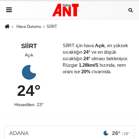
Hava Durumu
SİİRT
SİİRT
SİİRT için hava
Açık
, en yüksek
sıcaklığın
24°
ve en düşük
Açık
sıcaklığın
24°
olması bekleniyor.
Rüzgar
1.28km/S
hızında, nem
oranı ise
20%
civarında.
24°
Hissedilen: 23°
ADANA
26°
/ 26°