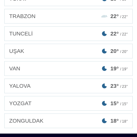
TRABZON
22°
/ 22°
TUNCELİ
22°
/ 22°
UŞAK
20°
/ 20°
VAN
19°
/ 19°
YALOVA
23°
/ 23°
YOZGAT
15°
/ 15°
ZONGULDAK
18°
/ 18°