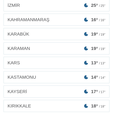
İZMİR
25°
/ 25°
KAHRAMANMARAŞ
16°
/ 16°
KARABÜK
19°
/ 19°
KARAMAN
19°
/ 19°
KARS
13°
/ 13°
KASTAMONU
14°
/ 14°
KAYSERİ
17°
/ 17°
KIRIKKALE
18°
/ 18°