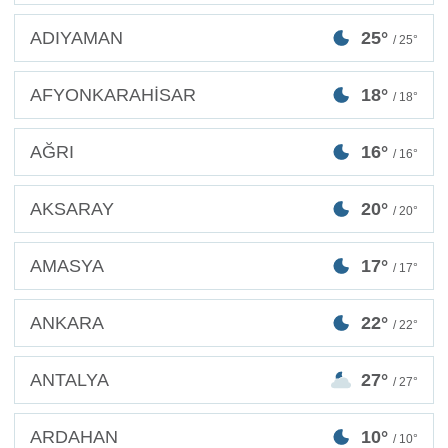
ADIYAMAN
25°
/ 25°
AFYONKARAHİSAR
18°
/ 18°
AĞRI
16°
/ 16°
AKSARAY
20°
/ 20°
AMASYA
17°
/ 17°
ANKARA
22°
/ 22°
ANTALYA
27°
/ 27°
ARDAHAN
10°
/ 10°