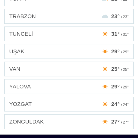
TRABZON
23°
/ 23°
TUNCELİ
31°
/ 31°
UŞAK
29°
/ 29°
VAN
25°
/ 25°
YALOVA
29°
/ 29°
YOZGAT
24°
/ 24°
ZONGULDAK
27°
/ 27°