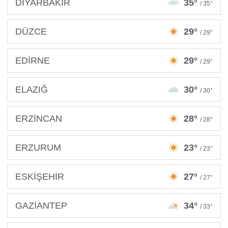
DİYARBAKIR
35°
/ 35°
DÜZCE
29°
/ 29°
EDİRNE
29°
/ 29°
ELAZIĞ
30°
/ 30°
ERZİNCAN
28°
/ 28°
ERZURUM
23°
/ 23°
ESKİŞEHİR
27°
/ 27°
GAZİANTEP
34°
/ 33°