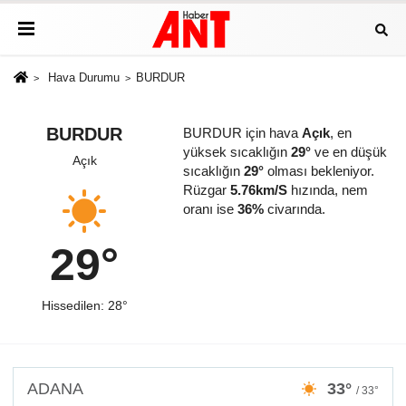
Hava Durumu
BURDUR
BURDUR
BURDUR için hava
Açık
, en
yüksek sıcaklığın
29°
ve en düşük
Açık
sıcaklığın
29°
olması bekleniyor.
Rüzgar
5.76km/S
hızında, nem
oranı ise
36%
civarında.
29°
Hissedilen: 28°
ADANA
33°
/ 33°