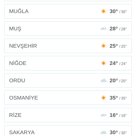
MUĞLA
30°
/ 30°
MUŞ
28°
/ 28°
NEVŞEHİR
25°
/ 25°
NİĞDE
24°
/ 24°
ORDU
20°
/ 20°
OSMANİYE
35°
/ 35°
RİZE
16°
/ 16°
SAKARYA
30°
/ 30°