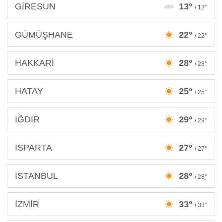
GİRESUN
13°
/ 13°
GÜMÜŞHANE
22°
/ 22°
HAKKARİ
28°
/ 28°
HATAY
25°
/ 25°
IĞDIR
29°
/ 29°
ISPARTA
27°
/ 27°
İSTANBUL
28°
/ 28°
İZMİR
33°
/ 33°