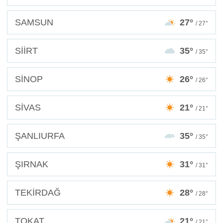
SAMSUN
27°
/ 27°
SİİRT
35°
/ 35°
SİNOP
26°
/ 26°
SİVAS
21°
/ 21°
ŞANLIURFA
35°
/ 35°
ŞIRNAK
31°
/ 31°
TEKİRDAĞ
28°
/ 28°
TOKAT
21°
/ 21°