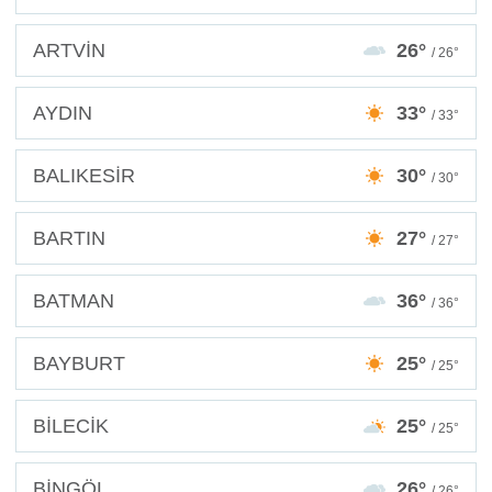
ARTVİN
26°
/ 26°
AYDIN
33°
/ 33°
BALIKESİR
30°
/ 30°
BARTIN
27°
/ 27°
BATMAN
36°
/ 36°
BAYBURT
25°
/ 25°
BİLECİK
25°
/ 25°
BİNGÖL
26°
/ 26°