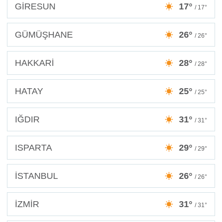
GİRESUN
17°
/ 17°
GÜMÜŞHANE
26°
/ 26°
HAKKARİ
28°
/ 28°
HATAY
25°
/ 25°
IĞDIR
31°
/ 31°
ISPARTA
29°
/ 29°
İSTANBUL
26°
/ 26°
İZMİR
31°
/ 31°