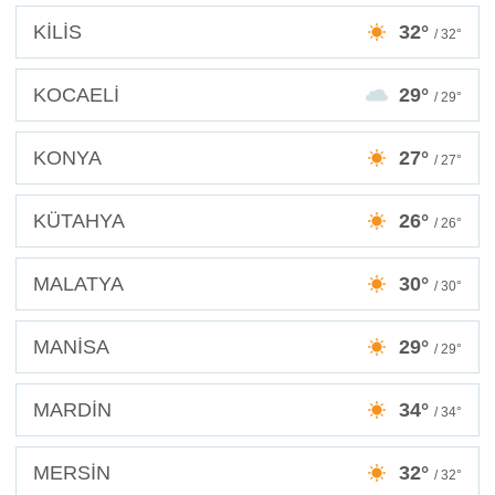
KİLİS
32°
/ 32°
KOCAELİ
29°
/ 29°
KONYA
27°
/ 27°
KÜTAHYA
26°
/ 26°
MALATYA
30°
/ 30°
MANİSA
29°
/ 29°
MARDİN
34°
/ 34°
MERSİN
32°
/ 32°