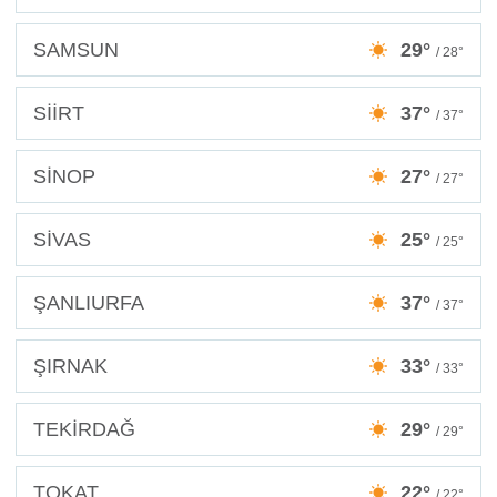
SAMSUN
29°
/ 28°
SİİRT
37°
/ 37°
SİNOP
27°
/ 27°
SİVAS
25°
/ 25°
ŞANLIURFA
37°
/ 37°
ŞIRNAK
33°
/ 33°
TEKİRDAĞ
29°
/ 29°
TOKAT
22°
/ 22°