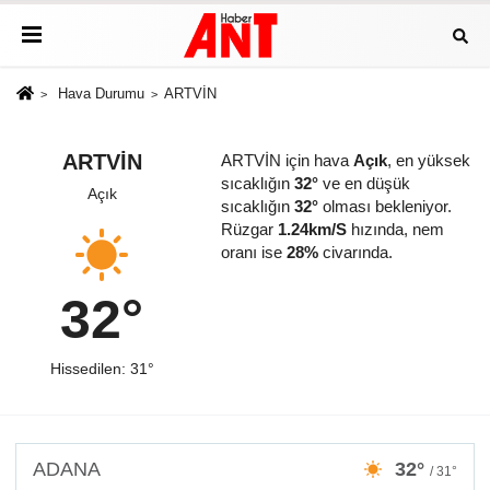
Hava Durumu
ARTVİN
ARTVİN
ARTVİN için hava
Açık
, en yüksek
sıcaklığın
32°
ve en düşük
Açık
sıcaklığın
32°
olması bekleniyor.
Rüzgar
1.24km/S
hızında, nem
oranı ise
28%
civarında.
32°
Hissedilen: 31°
ADANA
32°
/ 31°