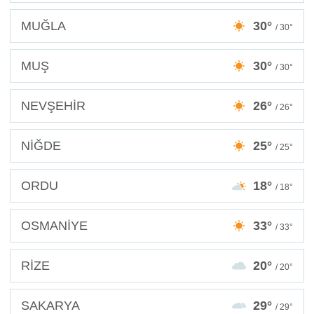
MUĞLA
30°
/ 30°
MUŞ
30°
/ 30°
NEVŞEHİR
26°
/ 26°
NİĞDE
25°
/ 25°
ORDU
18°
/ 18°
OSMANİYE
33°
/ 33°
RİZE
20°
/ 20°
SAKARYA
29°
/ 29°