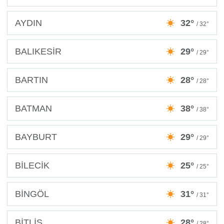
AYDIN
32°
/ 32°
BALIKESİR
29°
/ 29°
BARTIN
28°
/ 28°
BATMAN
38°
/ 38°
BAYBURT
29°
/ 29°
BİLECİK
25°
/ 25°
BİNGÖL
31°
/ 31°
BİTLİS
28°
/ 28°