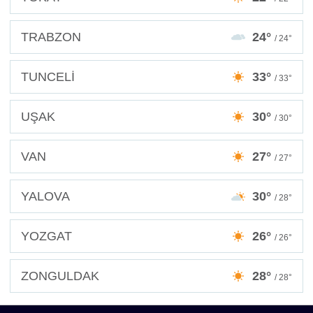
TRABZON
24°
/ 24°
TUNCELİ
33°
/ 33°
UŞAK
30°
/ 30°
VAN
27°
/ 27°
YALOVA
30°
/ 28°
YOZGAT
26°
/ 26°
ZONGULDAK
28°
/ 28°