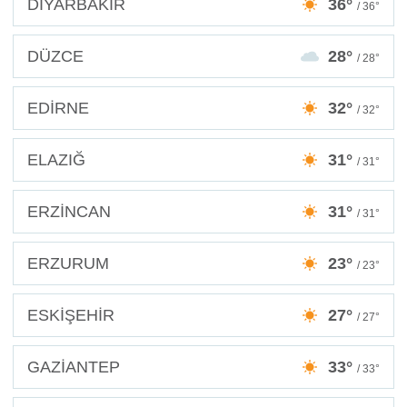
DİYARBAKIR
36°
/ 36°
DÜZCE
28°
/ 28°
EDİRNE
32°
/ 32°
ELAZIĞ
31°
/ 31°
ERZİNCAN
31°
/ 31°
ERZURUM
23°
/ 23°
ESKİŞEHİR
27°
/ 27°
GAZİANTEP
33°
/ 33°