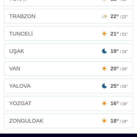
TRABZON
22°
/ 22°
TUNCELİ
21°
/ 21°
UŞAK
19°
/ 19°
VAN
20°
/ 20°
YALOVA
25°
/ 25°
YOZGAT
16°
/ 16°
ZONGULDAK
18°
/ 18°