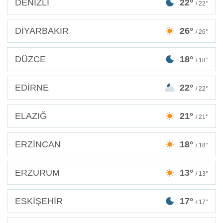
DENİZLİ
22°
/ 22°
DİYARBAKIR
26°
/ 26°
DÜZCE
18°
/ 18°
EDİRNE
22°
/ 22°
ELAZIĞ
21°
/ 21°
ERZİNCAN
18°
/ 18°
ERZURUM
13°
/ 13°
ESKİŞEHİR
17°
/ 17°