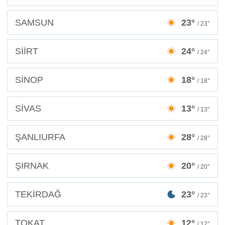
SAMSUN
23°
/ 23°
SİİRT
24°
/ 24°
SİNOP
18°
/ 18°
SİVAS
13°
/ 13°
ŞANLIURFA
28°
/ 28°
ŞIRNAK
20°
/ 20°
TEKİRDAĞ
23°
/ 23°
TOKAT
12°
/ 12°