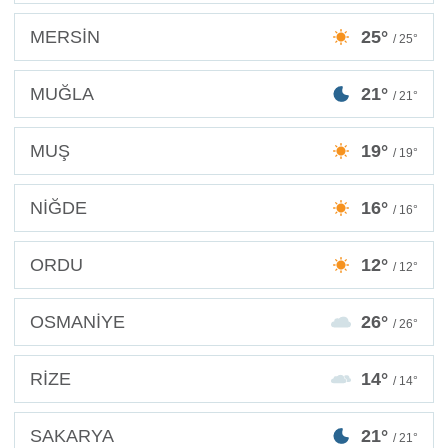
MERSİN
25°
/ 25°
MUĞLA
21°
/ 21°
MUŞ
19°
/ 19°
NİĞDE
16°
/ 16°
ORDU
12°
/ 12°
OSMANİYE
26°
/ 26°
RİZE
14°
/ 14°
SAKARYA
21°
/ 21°