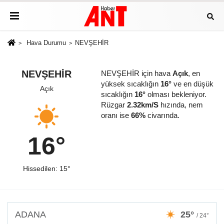
Hava Durumu
NEVŞEHİR
NEVŞEHİR
NEVŞEHİR için hava
Açık
, en
yüksek sıcaklığın
16°
ve en düşük
Açık
sıcaklığın
16°
olması bekleniyor.
Rüzgar
2.32km/S
hızında, nem
oranı ise
66%
civarında.
16°
Hissedilen: 15°
ADANA
25°
/ 24°