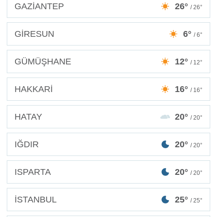
GAZİANTEP
26°
/ 26°
GİRESUN
6°
/ 6°
GÜMÜŞHANE
12°
/ 12°
HAKKARİ
16°
/ 16°
HATAY
20°
/ 20°
IĞDIR
20°
/ 20°
ISPARTA
20°
/ 20°
İSTANBUL
25°
/ 25°