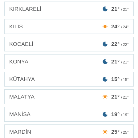
KIRKLARELİ
21°
/ 21°
KİLİS
24°
/ 24°
KOCAELİ
22°
/ 22°
KONYA
21°
/ 21°
KÜTAHYA
15°
/ 15°
MALATYA
21°
/ 21°
MANİSA
19°
/ 19°
MARDİN
25°
/ 25°