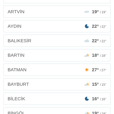
ARTVİN
19°
/ 19°
AYDIN
22°
/ 22°
BALIKESİR
22°
/ 22°
BARTIN
18°
/ 18°
BATMAN
27°
/ 27°
BAYBURT
15°
/ 15°
BİLECİK
16°
/ 16°
BİNGÖL
19°
/ 19°