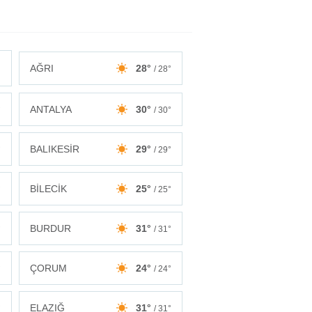
AĞRI
28°
/ 28°
ANTALYA
30°
°
/ 30°
BALIKESİR
29°
°
/ 29°
BİLECİK
25°
°
/ 25°
BURDUR
31°
°
/ 31°
ÇORUM
24°
°
/ 24°
ELAZIĞ
31°
°
/ 31°