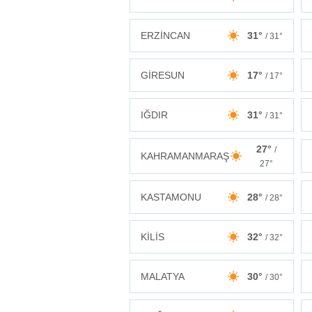
ERZİNCAN
31°
/ 31°
GİRESUN
17°
/ 17°
IĞDIR
31°
/ 31°
27°
/
KAHRAMANMARAŞ
27°
KASTAMONU
28°
/ 28°
KİLİS
32°
/ 32°
MALATYA
30°
/ 30°