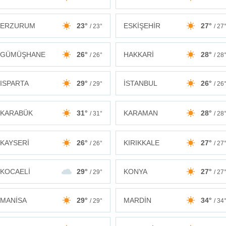
ERZURUM
23°
ESKİŞEHİR
27°
/ 23°
/ 27
GÜMÜŞHANE
26°
HAKKARİ
28°
/ 26°
/ 28
ISPARTA
29°
İSTANBUL
26°
/ 29°
/ 26
KARABÜK
31°
KARAMAN
28°
/ 31°
/ 28
KAYSERİ
26°
KIRIKKALE
27°
/ 26°
/ 27
KOCAELİ
29°
KONYA
27°
/ 29°
/ 27
MANİSA
29°
MARDİN
34°
/ 29°
/ 34