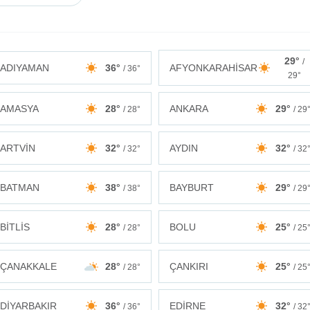
29°
/
ADIYAMAN
36°
AFYONKARAHİSAR
/ 36°
29°
AMASYA
28°
ANKARA
29°
/ 28°
/ 29
ARTVİN
32°
AYDIN
32°
/ 32°
/ 32
BATMAN
38°
BAYBURT
29°
/ 38°
/ 29
BİTLİS
28°
BOLU
25°
/ 28°
/ 25
ÇANAKKALE
28°
ÇANKIRI
25°
/ 28°
/ 25
DİYARBAKIR
36°
EDİRNE
32°
/ 36°
/ 32