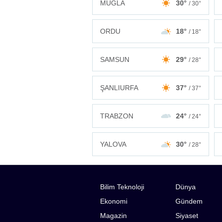
MUĞLA
30°
/ 30°
ORDU
18°
/ 18°
SAMSUN
29°
/ 28°
ŞANLIURFA
37°
/ 37°
TRABZON
24°
/ 24°
YALOVA
30°
/ 28°
Bilim Teknoloji
Dünya
Ekonomi
Gündem
Magazin
Siyaset