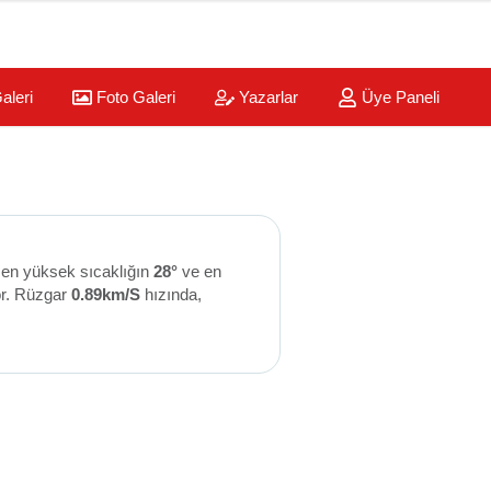
aleri
Foto Galeri
Yazarlar
Üye Paneli
 en yüksek sıcaklığın
28°
ve en
or. Rüzgar
0.89km/S
hızında,