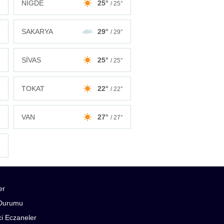
NİĞDE
25°
°
/ 25°
SAKARYA
29°
°
/ 29°
SİVAS
25°
°
/ 25°
TOKAT
22°
°
/ 22°
VAN
27°
°
/ 27°
°
er
Durumu
i Eczaneler