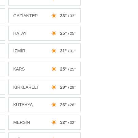
GAZİANTEP
33°
°
/ 33°
HATAY
25°
°
/ 25°
İZMİR
31°
°
/ 31°
KARS
25°
°
/ 25°
KIRKLARELİ
29°
°
/ 29°
KÜTAHYA
26°
°
/ 26°
MERSİN
32°
°
/ 32°