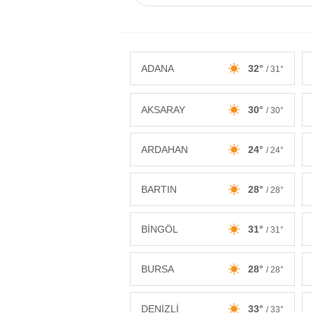
ADANA
32°
/ 31°
AKSARAY
30°
/ 30°
ARDAHAN
24°
/ 24°
BARTIN
28°
/ 28°
BİNGÖL
31°
/ 31°
BURSA
28°
/ 28°
DENİZLİ
33°
/ 33°