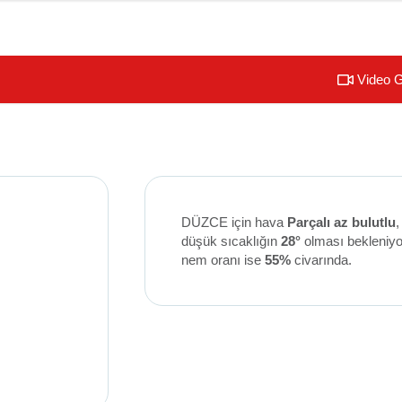
Video G
DÜZCE için hava
Parçalı az bulutlu
,
düşük sıcaklığın
28°
olması bekleniy
nem oranı ise
55%
civarında.