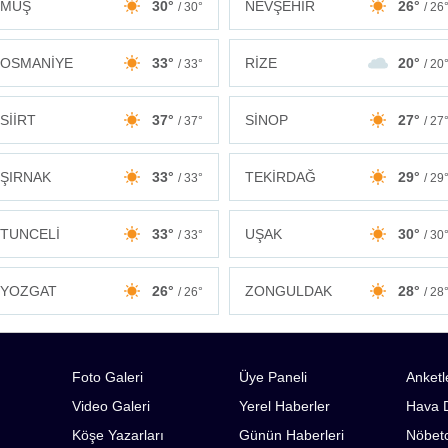
MUŞ
30°
NEVŞEHİR
26°
/ 30°
/ 26
OSMANİYE
33°
RİZE
20°
/ 33°
/ 20
SİİRT
37°
SİNOP
27°
/ 37°
/ 27
ŞIRNAK
33°
TEKİRDAĞ
29°
/ 33°
/ 29
TUNCELİ
33°
UŞAK
30°
/ 33°
/ 30
ZONGULDAK
28°
YOZGAT
26°
/ 28
/ 26°
Foto Galeri
Üye Paneli
Anketl
Video Galeri
Yerel Haberler
Hava 
Köşe Yazarları
Günün Haberleri
Nöbetc