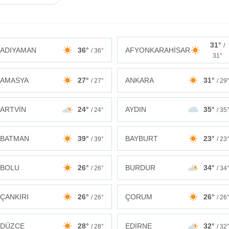
31°
/
ADIYAMAN
36°
AFYONKARAHİSAR
/ 36°
31°
AMASYA
27°
ANKARA
31°
/ 27°
/ 29
ARTVİN
24°
AYDIN
35°
/ 24°
/ 35
BATMAN
39°
BAYBURT
23°
/ 39°
/ 23
BOLU
26°
BURDUR
34°
/ 26°
/ 34
ÇANKIRI
26°
ÇORUM
26°
/ 26°
/ 26
DÜZCE
28°
EDİRNE
32°
/ 28°
/ 32