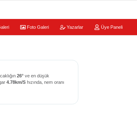
aleri
Foto Galeri
Yazarlar
Üye Paneli
ıcaklığın
26°
ve en düşük
gar
4.78km/S
hızında, nem oranı