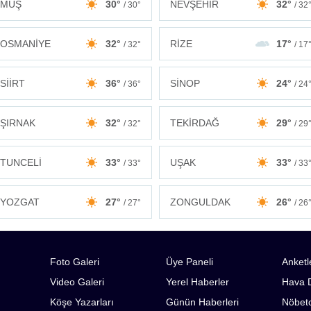
MUŞ
30°
NEVŞEHİR
32°
/ 30°
/ 32
OSMANİYE
32°
RİZE
17°
/ 32°
/ 17
SİİRT
36°
SİNOP
24°
/ 36°
/ 24
ŞIRNAK
32°
TEKİRDAĞ
29°
/ 32°
/ 29
TUNCELİ
33°
UŞAK
33°
/ 33°
/ 33
ZONGULDAK
26°
YOZGAT
27°
/ 26
/ 27°
Foto Galeri
Üye Paneli
Anketl
Video Galeri
Yerel Haberler
Hava 
Köşe Yazarları
Günün Haberleri
Nöbetc