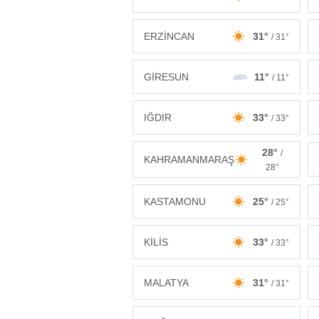
ERZİNCAN
31°
/ 31°
GİRESUN
11°
/ 11°
IĞDIR
33°
/ 33°
28°
/
KAHRAMANMARAŞ
28°
KASTAMONU
25°
/ 25°
KİLİS
33°
/ 33°
MALATYA
31°
/ 31°