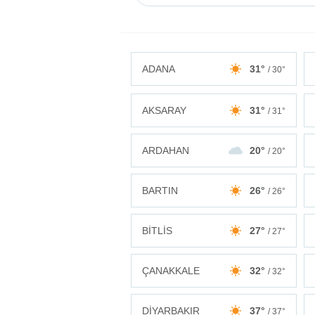
ADANA
31°
/ 30°
AKSARAY
31°
/ 31°
ARDAHAN
20°
/ 20°
BARTIN
26°
/ 26°
BİTLİS
27°
/ 27°
ÇANAKKALE
32°
/ 32°
DİYARBAKIR
37°
/ 37°