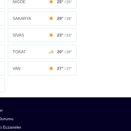
NİĞDE
25°
°
/ 25°
SAKARYA
29°
°
/ 29°
SİVAS
23°
°
/ 23°
TOKAT
20°
°
/ 20°
VAN
27°
°
/ 27°
°
er
Durumu
i Eczaneler