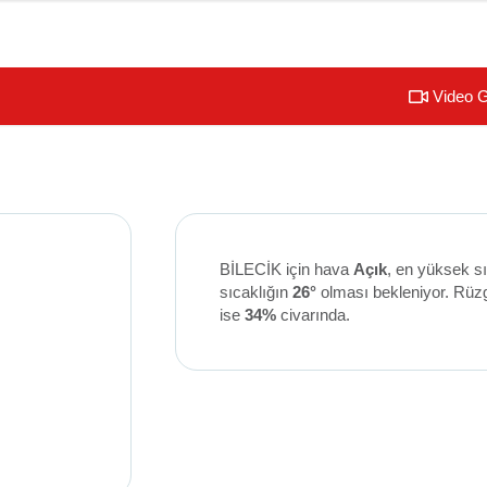
Video G
BİLECİK için hava
Açık
, en yüksek s
sıcaklığın
26°
olması bekleniyor. Rüz
ise
34%
civarında.