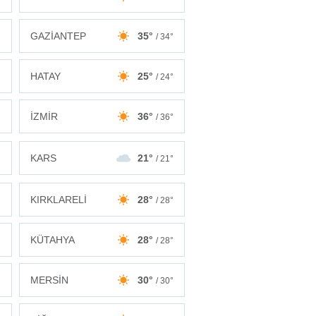
GAZİANTEP
35°
°
/ 34°
HATAY
25°
°
/ 24°
İZMİR
36°
°
/ 36°
KARS
21°
°
/ 21°
KIRKLARELİ
28°
°
/ 28°
KÜTAHYA
28°
°
/ 28°
MERSİN
30°
°
/ 30°