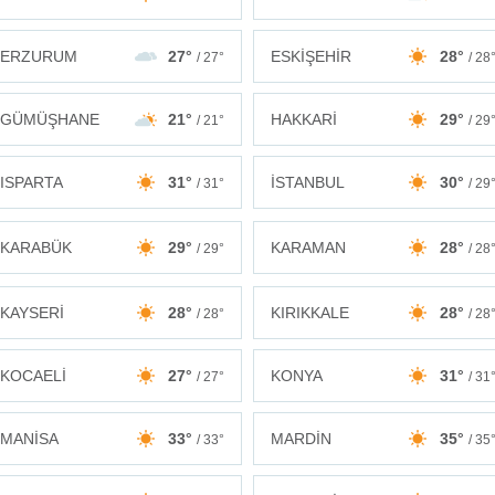
ERZURUM
27°
ESKİŞEHİR
28°
/ 27°
/ 28
GÜMÜŞHANE
21°
HAKKARİ
29°
/ 21°
/ 29
ISPARTA
31°
İSTANBUL
30°
/ 31°
/ 29
KARABÜK
29°
KARAMAN
28°
/ 29°
/ 28
KAYSERİ
28°
KIRIKKALE
28°
/ 28°
/ 28
KOCAELİ
27°
KONYA
31°
/ 27°
/ 31
MANİSA
33°
MARDİN
35°
/ 33°
/ 35