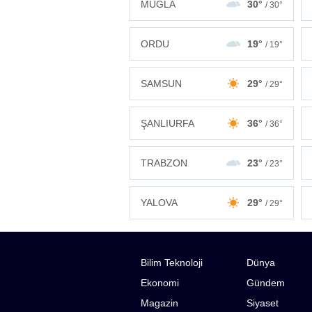
MUĞLA
30°
/ 30°
ORDU
19°
/ 19°
SAMSUN
29°
/ 29°
ŞANLIURFA
36°
/ 36°
TRABZON
23°
/ 23°
YALOVA
29°
/ 29°
Bilim Teknoloji
Dünya
Ekonomi
Gündem
Magazin
Siyaset