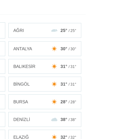
AĞRI
25°
/ 25°
ANTALYA
30°
°
/ 30°
BALIKESİR
31°
°
/ 31°
BİNGÖL
31°
°
/ 31°
BURSA
28°
°
/ 28°
DENİZLİ
38°
°
/ 38°
ELAZIĞ
32°
°
/ 32°