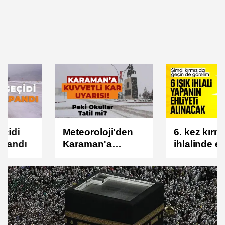
Meteoroloji'den
6. kez kırmızı ışık
Karaman'a
ihlalinde ehliyet
Kuvvetli Kar
iptal edilecek
Yağışı Uyarısı!
Peki Okullar Tatil
mi?