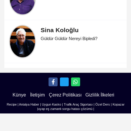
Sina Koloğlu
Güldür Güldür Nereyi Bipledi?
Künye
İletişim
Çerez Politikası
Gizlilik İlkeleri
Recipe
|
Antalya Haber
|
Uygun Kasko
|
Trafik Araç Sigortası
|
Özel Ders
|
Kopazar
|
uyap eş zamanlı sorgu hatası çözümü
|