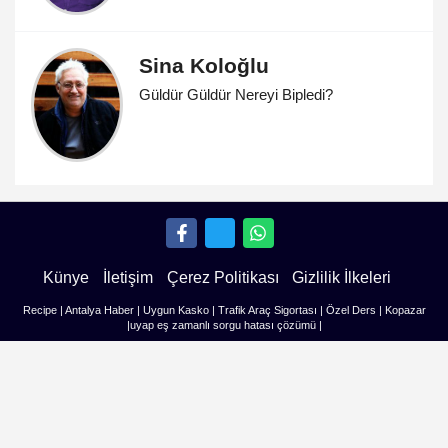
Sina Koloğlu
Güldür Güldür Nereyi Bipledi?
Künye
İletişim
Çerez Politikası
Gizlilik İlkeleri
Recipe
|
Antalya Haber
|
Uygun Kasko
|
Trafik Araç Sigortası
|
Özel Ders
|
Kopazar
|
uyap eş zamanlı sorgu hatası çözümü
|