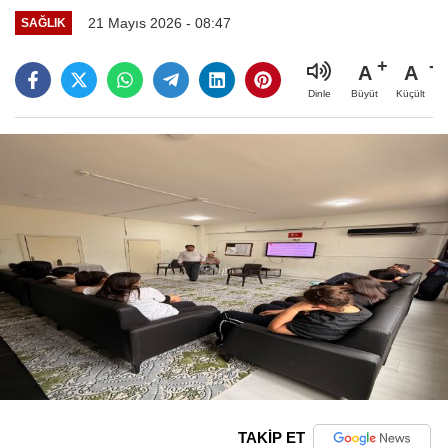
21 Mayıs 2026 - 08:47
SAĞLIK
A
A
Büyüt
Küçült
Dinle
TAKİP ET