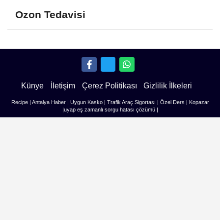
Ozon Tedavisi
Künye
İletişim
Çerez Politikası
Gizlilik İlkeleri
Recipe
|
Antalya Haber
|
Uygun Kasko
|
Trafik Araç Sigortası
|
Özel Ders
|
Kopazar
|
uyap eş zamanlı sorgu hatası çözümü
|