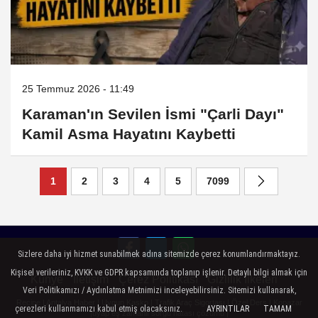
25 Temmuz 2026 - 11:49
Karaman'ın Sevilen İsmi "Çarli Dayı"
Kamil Asma Hayatını Kaybetti
1
2
3
4
5
7099
Sizlere daha iyi hizmet sunabilmek adına sitemizde çerez konumlandırmaktayız.
Kişisel verileriniz, KVKK ve GDPR kapsamında toplanıp işlenir. Detaylı bilgi almak için
Künye
İletişim
Çerez Politikası
Gizlilik İlkeleri
Veri Politikamızı / Aydınlatma Metnimizi inceleyebilirsiniz. Sitemizi kullanarak,
Recipe
|
Antalya Haber
|
Uygun Kasko
|
Trafik Araç Sigortası
|
Özel Ders
|
Kopazar
çerezleri kullanmamızı kabul etmiş olacaksınız.
AYRINTILAR
TAMAM
|
uyap eş zamanlı sorgu hatası çözümü
|