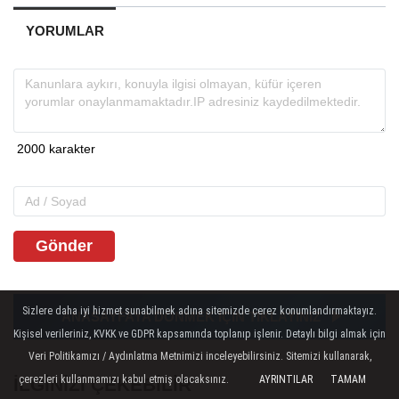
YORUMLAR
Gönder
Sizlere daha iyi hizmet sunabilmek adına sitemizde çerez konumlandırmaktayız.
ANASAYFAYA DÖNMEK İÇİN TIKLAYINIZ
Kişisel verileriniz, KVKK ve GDPR kapsamında toplanıp işlenir. Detaylı bilgi almak için
Veri Politikamızı / Aydınlatma Metnimizi inceleyebilirsiniz. Sitemizi kullanarak,
çerezleri kullanmamızı kabul etmiş olacaksınız.
AYRINTILAR
TAMAM
İLGINIZI ÇEKEBILIR