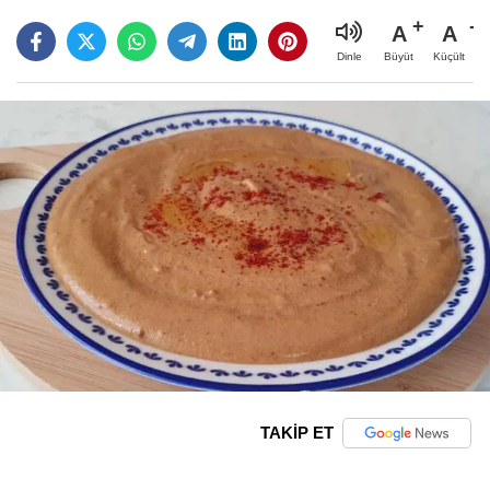
A
A
Büyüt
Küçült
Dinle
TAKİP ET