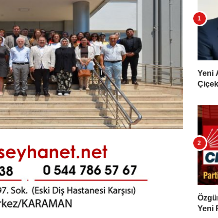
Yeni 
Çiçekl
Özgür 
Yeni 