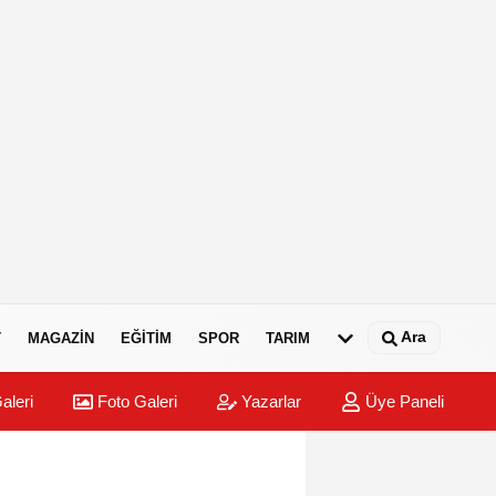
Ara
T
MAGAZIN
EĞITIM
SPOR
TARIM
aleri
Foto Galeri
Yazarlar
Üye Paneli