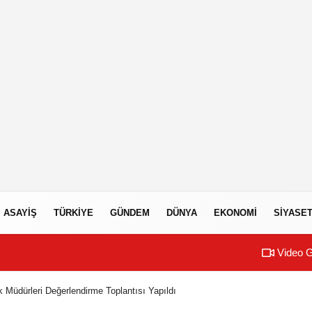
ASAYIŞ
TÜRKIYE
GÜNDEM
DÜNYA
EKONOMI
SIYASE
Video G
k Müdürleri Değerlendirme Toplantısı Yapıldı