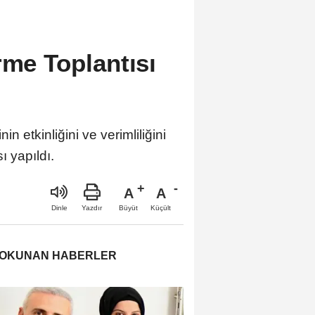
rme Toplantısı
 etkinliğini ve verimliliğini
ı yapıldı.
A
A
Büyüt
Küçült
Dinle
Yazdır
 OKUNAN HABERLER