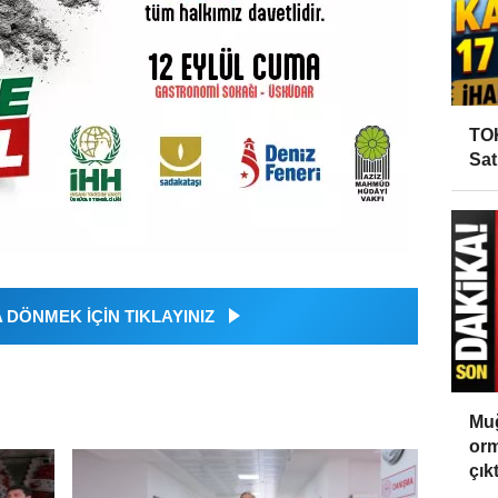
TOK
Sat
DÖNMEK İÇİN TIKLAYINIZ
Muğ
orm
çıktı