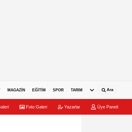
Ara
T
MAGAZIN
EĞITIM
SPOR
TARIM
aleri
Foto Galeri
Yazarlar
Üye Paneli