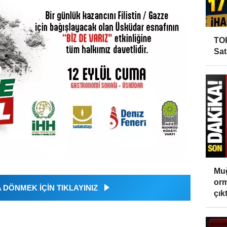
TOK
Sat
Muğ
orm
DÖNMEK İÇİN TIKLAYINIZ
çıktı