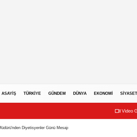
ASAYIŞ
TÜRKIYE
GÜNDEM
DÜNYA
EKONOMI
SIYASE
Video G
 Müdürü'nden Diyetisyenler Günü Mesajı