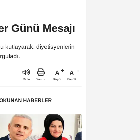
ler Günü Mesajı
 kutlayarak, diyetisyenlerin
rguladı.
A
A
Büyüt
Küçült
Dinle
Yazdır
 OKUNAN HABERLER