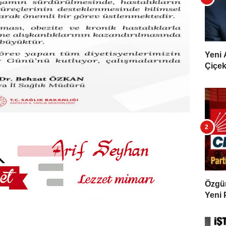
Yeni 
Çiçekl
Özgür 
Yeni 