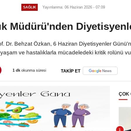
Yayınlanma: 06 Haziran 2026 - 07:09
SAĞLIK
lık Müdürü'nden Diyetisyen
of. Dr. Behzat Özkan, 6 Haziran Diyetisyenler Günü'nü
ı yaşam ve hastalıklarla mücadeledeki kritik rolünü vu
1 dk
okunma süresi
TAKİP ET
ÇOK