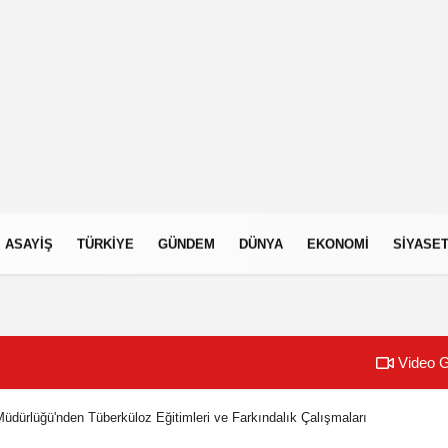
ASAYIŞ
TÜRKIYE
GÜNDEM
DÜNYA
EKONOMI
SIYASE
Video G
Müdürlüğü'nden Tüberküloz Eğitimleri ve Farkındalık Çalışmaları