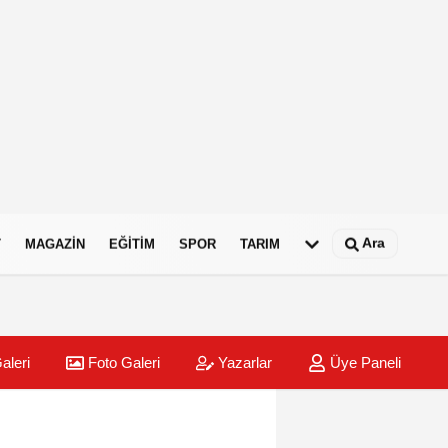
Ara
T
MAGAZIN
EĞITIM
SPOR
TARIM
aleri
Foto Galeri
Yazarlar
Üye Paneli