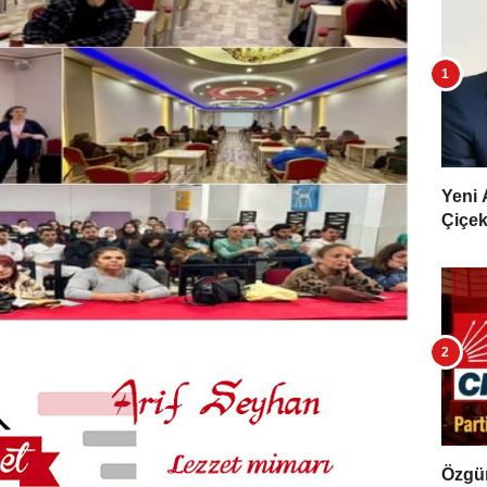
Yeni 
Çiçekl
Özgür 