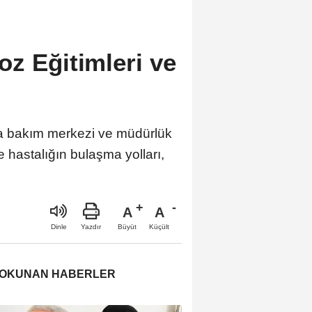
oz Eğitimleri ve
da bakım merkezi ve müdürlük
e hastalığın bulaşma yolları,
A
A
Büyüt
Küçült
Dinle
Yazdır
 OKUNAN HABERLER