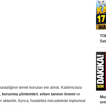
TOK
Sat
stalığının temel konuları ele alındı. Katılımcılara
,
korunma yöntemleri
,
erken tanının önemi
ve
Muğ
er aktarıldı. Ayrıca, hastalıkla mücadelede toplumsal
orm