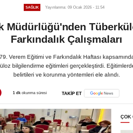
Yayınlanma: 09 Ocak 2026 - 11:54
SAĞLIK
ık Müdürlüğü'nden Tüberkül
Farkındalık Çalışmaları
, 79. Verem Eğitimi ve Farkındalık Haftası kapsamın
üloz bilgilendirme eğitimleri gerçekleştirdi. Eğitimlerd
belirtileri ve korunma yöntemleri ele alındı.
1 dk
okunma süresi
TAKİP ET
ÇOK