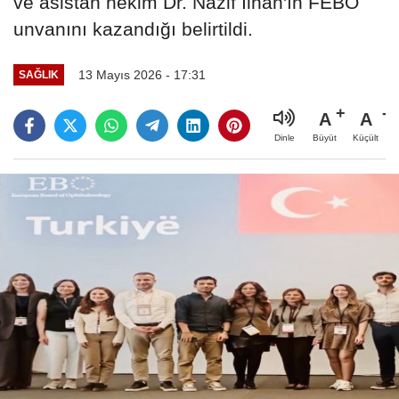
ve asistan hekim Dr. Nazif İlhan'ın FEBO
unvanını kazandığı belirtildi.
13 Mayıs 2026 - 17:31
SAĞLIK
A
A
Büyüt
Küçült
Dinle