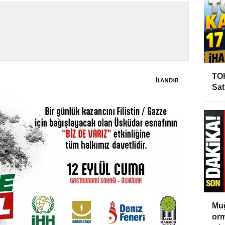
TOK
Sat
Muğ
orm