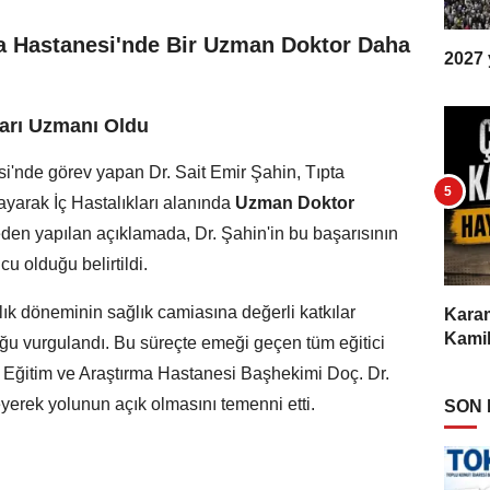
ma Hastanesi'nde Bir Uzman Doktor Daha
2027 y
kları Uzmanı Oldu
i'nde görev yapan Dr. Sait Emir Şahin, Tıpta
yarak İç Hastalıkları alanında
Uzman Doktor
en yapılan açıklamada, Dr. Şahin'in bu başarısının
u olduğu belirtildi.
ık döneminin sağlık camiasına değerli katkılar
Karam
Kamil
ğu vurgulandı. Bu süreçte emeği geçen tüm eğitici
a Eğitim ve Araştırma Hastanesi Başhekimi Doç. Dr.
eyerek yolunun açık olmasını temenni etti.
SON