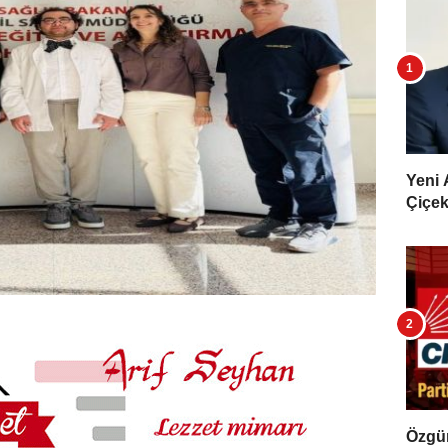
Yeni 
Çiçekl
Özgür 