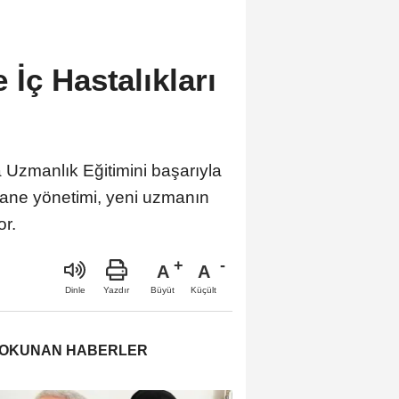
İç Hastalıkları
 Uzmanlık Eğitimini başarıyla
ane yönetimi, yeni uzmanın
or.
A
A
Büyüt
Küçült
Dinle
Yazdır
 OKUNAN HABERLER