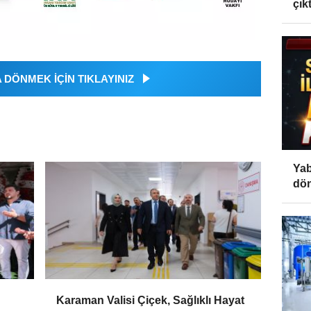
çıktı
DÖNMEK İÇİN TIKLAYINIZ
Yab
dön
Karaman Valisi Çiçek, Sağlıklı Hayat