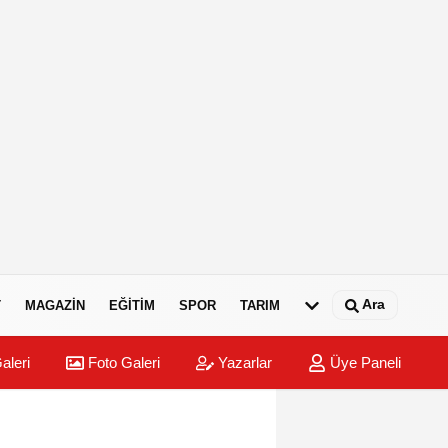
Ara
T
MAGAZIN
EĞITIM
SPOR
TARIM
aleri
Foto Galeri
Yazarlar
Üye Paneli