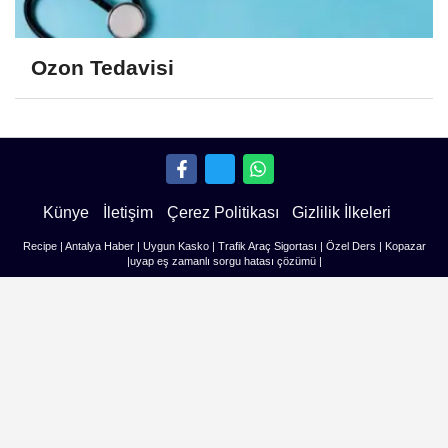
Ozon Tedavisi
Künye
İletişim
Çerez Politikası
Gizlilik İlkeleri
Recipe
|
Antalya Haber
|
Uygun Kasko
|
Trafik Araç Sigortası
|
Özel Ders
|
Kopazar
|
uyap eş zamanlı sorgu hatası çözümü
|