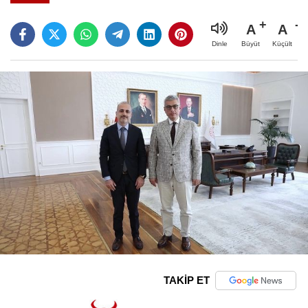
A
A
Büyüt
Küçült
Dinle
TAKİP ET