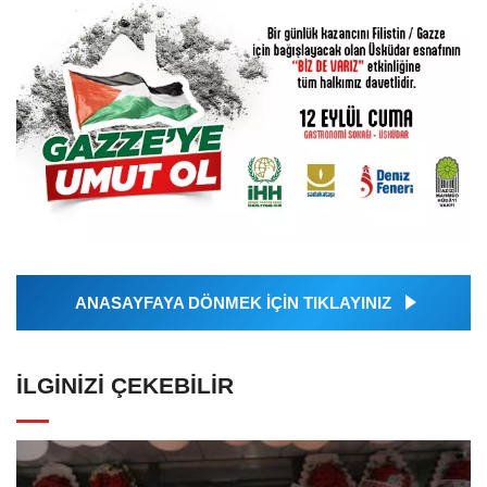
ANASAYFAYA DÖNMEK İÇİN TIKLAYINIZ
İLGINIZI ÇEKEBILIR