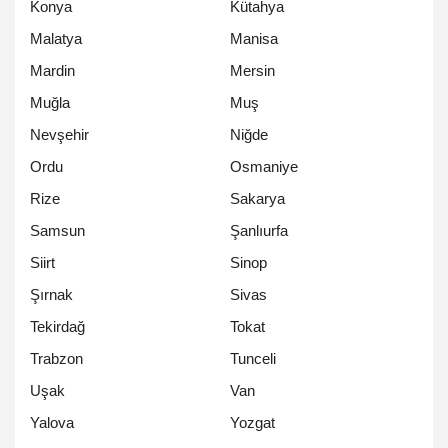
Konya
Kütahya
Malatya
Manisa
Mardin
Mersin
Muğla
Muş
Nevşehir
Niğde
Ordu
Osmaniye
Rize
Sakarya
Samsun
Şanlıurfa
Siirt
Sinop
Şırnak
Sivas
Tekirdağ
Tokat
Trabzon
Tunceli
Uşak
Van
Yalova
Yozgat