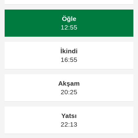
Öğle
12:55
İkindi
16:55
Akşam
20:25
Yatsı
22:13