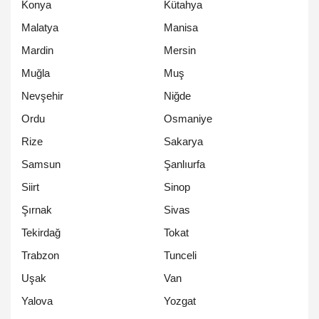
Konya
Kütahya
Malatya
Manisa
Mardin
Mersin
Muğla
Muş
Nevşehir
Niğde
Ordu
Osmaniye
Rize
Sakarya
Samsun
Şanlıurfa
Siirt
Sinop
Şırnak
Sivas
Tekirdağ
Tokat
Trabzon
Tunceli
Uşak
Van
Yalova
Yozgat