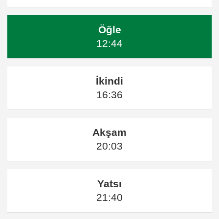
Öğle
12:44
İkindi
16:36
Akşam
20:03
Yatsı
21:40