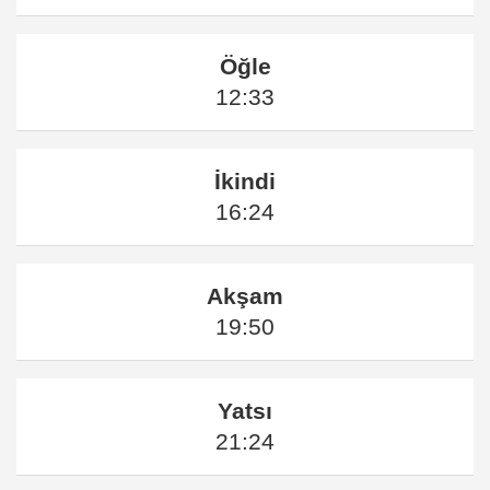
Öğle
12:33
İkindi
16:24
Akşam
19:50
Yatsı
21:24