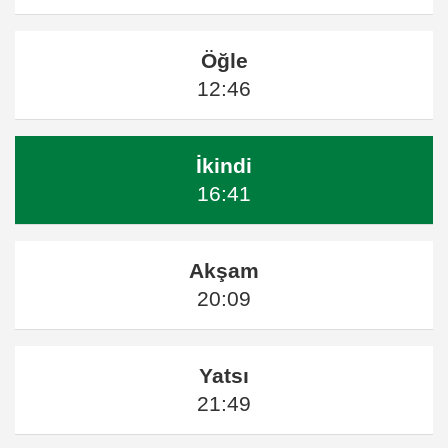
Öğle
12:46
İkindi
16:41
Akşam
20:09
Yatsı
21:49