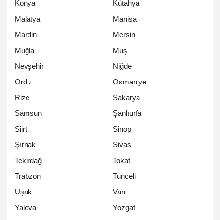
Konya
Kütahya
Malatya
Manisa
Mardin
Mersin
Muğla
Muş
Nevşehir
Niğde
Ordu
Osmaniye
Rize
Sakarya
Samsun
Şanlıurfa
Siirt
Sinop
Şırnak
Sivas
Tekirdağ
Tokat
Trabzon
Tunceli
Uşak
Van
Yalova
Yozgat