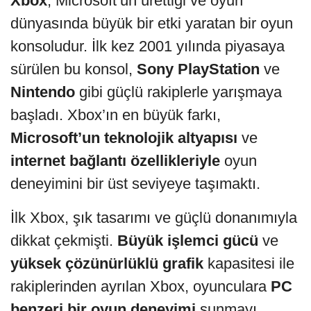
Xbox
, Microsoft’un ürettiği ve oyun
dünyasında büyük bir etki yaratan bir oyun
konsoludur. İlk kez 2001 yılında piyasaya
sürülen bu konsol,
Sony PlayStation
ve
Nintendo
gibi güçlü rakiplerle yarışmaya
başladı. Xbox’ın en büyük farkı,
Microsoft’un teknolojik altyapısı
ve
internet bağlantı özellikleriyle
oyun
deneyimini bir üst seviyeye taşımaktı.
İlk Xbox, şık tasarımı ve güçlü donanımıyla
dikkat çekmişti.
Büyük işlemci gücü
ve
yüksek çözünürlüklü grafik
kapasitesi ile
rakiplerinden ayrılan Xbox, oyunculara
PC
benzeri bir oyun deneyimi
sunmayı