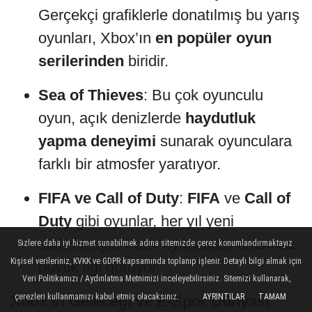
Gerçekçi grafiklerle donatılmış bu yarış
oyunları, Xbox’ın
en popüler oyun
serilerinden
biridir.
Sea of Thieves
: Bu çok oyunculu
oyun, açık denizlerde
haydutluk
yapma deneyimi
sunarak oyunculara
farklı bir atmosfer yaratıyor.
FIFA ve Call of Duty
:
FIFA
ve
Call of
Duty
gibi oyunlar, her yıl yeni
sürümleriyle Xbox oyuncuları arasında
Sizlere daha iyi hizmet sunabilmek adına sitemizde çerez konumlandırmaktayız.
Kişisel verileriniz, KVKK ve GDPR kapsamında toplanıp işlenir. Detaylı bilgi almak için
büyük ilgi görüyor.
Veri Politikamızı / Aydınlatma Metnimizi inceleyebilirsiniz. Sitemizi kullanarak,
çerezleri kullanmamızı kabul etmiş olacaksınız.
AYRINTILAR
TAMAM
Xbox’ın Geleceği ve E-Spor Dünyası