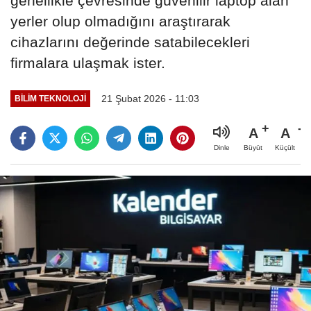
genellikle çevresinde güvenilir laptop alan
yerler olup olmadığını araştırarak
cihazlarını değerinde satabilecekleri
firmalara ulaşmak ister.
21 Şubat 2026 - 11:03
BILIM TEKNOLOJI
A
A
Büyüt
Küçült
Dinle