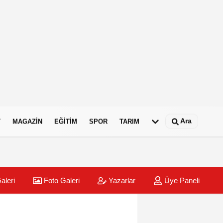
Ara
T
MAGAZIN
EĞITIM
SPOR
TARIM
aleri
Foto Galeri
Yazarlar
Üye Paneli