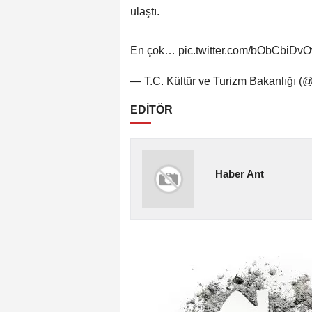
ulaştı.
En çok… pic.twitter.com/bObCbiDv
— T.C. Kültür ve Turizm Bakanlığı (
EDİTÖR
Haber Ant