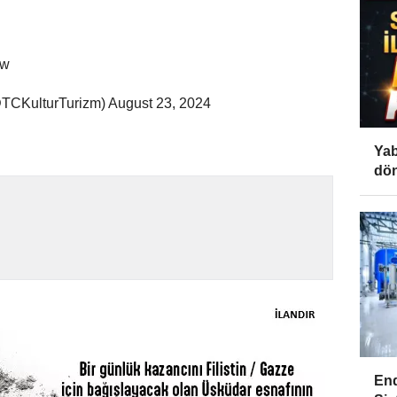
Ow
@TCKulturTurizm) August 23, 2024
Yab
dön
End