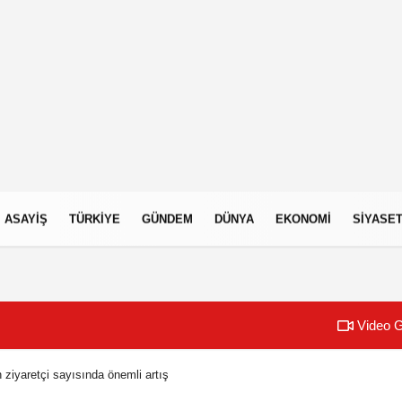
ASAYIŞ
TÜRKIYE
GÜNDEM
DÜNYA
EKONOMI
SIYASE
Video G
 ziyaretçi sayısında önemli artış