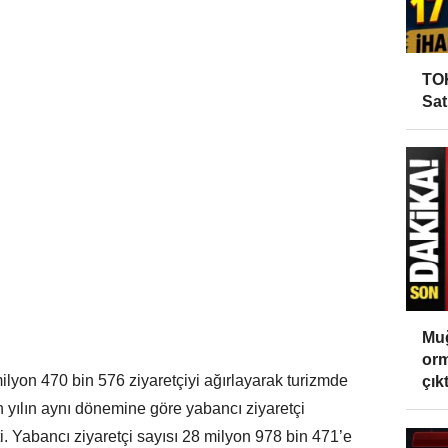
TOK
Sat
Muğ
orm
ilyon 470 bin 576 ziyaretçiyi ağırlayarak turizmde
çıktı
n yılın aynı dönemine göre yabancı ziyaretçi
i. Yabancı ziyaretçi sayısı 28 milyon 978 bin 471’e