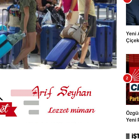
Yeni 
Çiçekl
Özgür 
Yeni 