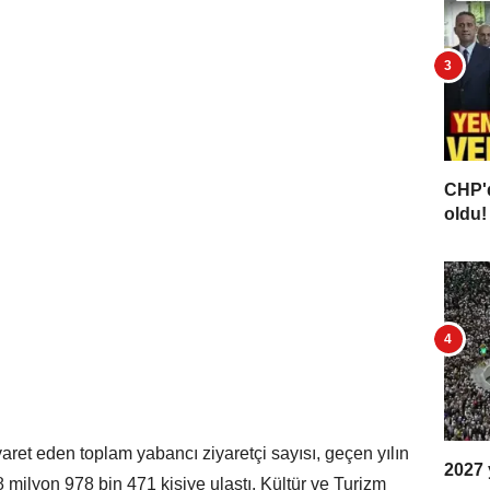
CHP'd
oldu! 
iyaret eden toplam yabancı ziyaretçi sayısı, geçen yılın
2027 y
milyon 978 bin 471 kişiye ulaştı. Kültür ve Turizm