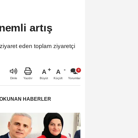
nemli artış
 ziyaret eden toplam ziyaretçi
A
A
Büyüt
Küçült
Dinle
Yazdır
Yorumlar
 OKUNAN HABERLER