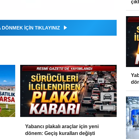
çıktı
DÖNMEK İÇİN TIKLAYINIZ
Yab
dön
Yabancı plakalı araçlar için yeni
dönem: Geçiş kuralları değişti