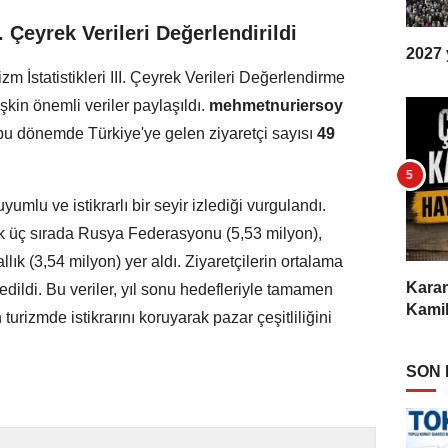
I. Çeyrek Verileri Değerlendirildi
2027 y
m İstatistikleri III. Çeyrek Verileri Değerlendirme
lişkin önemli veriler paylaşıldı.
mehmetnuriersoy
bu dönemde Türkiye'ye gelen ziyaretçi sayısı
49
umlu ve istikrarlı bir seyir izlediği vurgulandı.
ilk üç sırada Rusya Federasyonu (5,53 milyon),
lık (3,54 milyon) yer aldı. Ziyaretçilerin ortalama
Karam
dildi. Bu veriler, yıl sonu hedefleriyle tamamen
Kamil
 turizmde istikrarını koruyarak pazar çeşitliliğini
SON