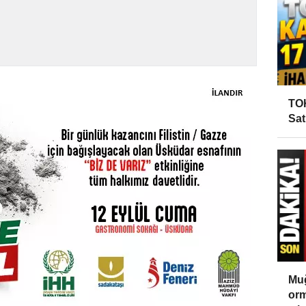
TOK
Sat
Muğ
orm