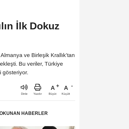
lın İlk Dokuz
 Almanya ve Birleşik Krallık'tan
kleşti. Bu veriler, Türkiye
i gösteriyor.
A
A
Büyüt
Küçült
Dinle
Yazdır
 OKUNAN HABERLER