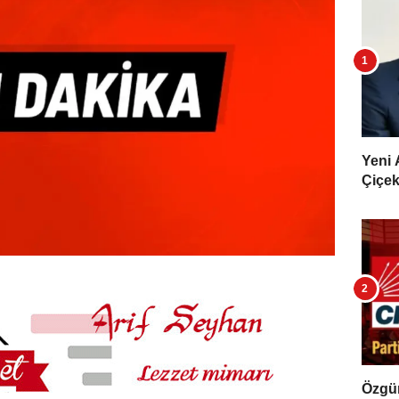
Yeni 
Çiçekl
Özgür 