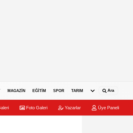
Ara
T
MAGAZIN
EĞITIM
SPOR
TARIM
aleri
Foto Galeri
Yazarlar
Üye Paneli