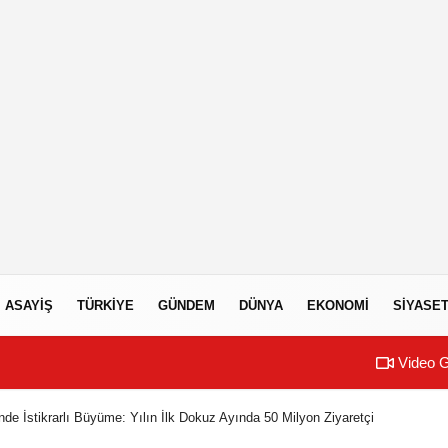
ASAYIŞ
TÜRKIYE
GÜNDEM
DÜNYA
EKONOMI
SIYASE
Video G
nde İstikrarlı Büyüme: Yılın İlk Dokuz Ayında 50 Milyon Ziyaretçi