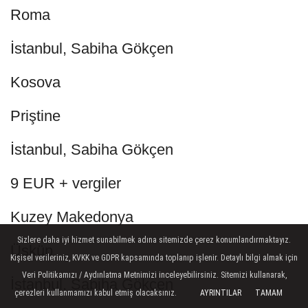
Roma
İstanbul, Sabiha Gökçen
Kosova
Priştine
İstanbul, Sabiha Gökçen
9 EUR + vergiler
Kuzey Makedonya
Sizlere daha iyi hizmet sunabilmek adına sitemizde çerez konumlandırmaktayız.
Üsküp
Kişisel verileriniz, KVKK ve GDPR kapsamında toplanıp işlenir. Detaylı bilgi almak için
Veri Politikamızı / Aydınlatma Metnimizi inceleyebilirsiniz. Sitemizi kullanarak,
İstanbul, Sabiha Gökçen
çerezleri kullanmamızı kabul etmiş olacaksınız.
AYRINTILAR
TAMAM