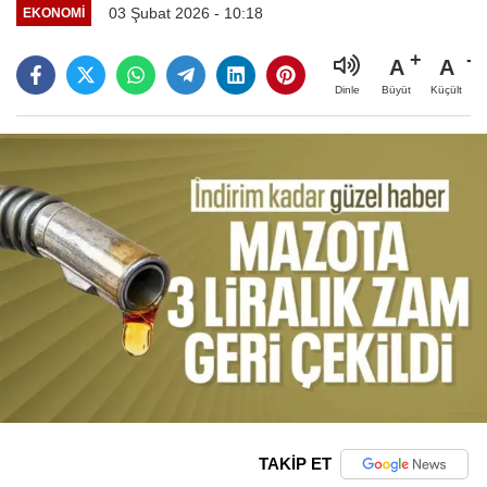
03 Şubat 2026 - 10:18
EKONOMI
A
A
Büyüt
Küçült
Dinle
TAKİP ET