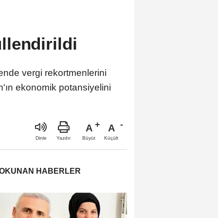
lendirildi
nde vergi rekortmenlerini
'ın ekonomik potansiyelini
A
A
Büyüt
Küçült
Dinle
Yazdır
 OKUNAN HABERLER