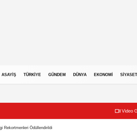
ASAYIŞ
TÜRKIYE
GÜNDEM
DÜNYA
EKONOMI
SIYASE
Video G
i Rekortmenleri Ödüllendirildi