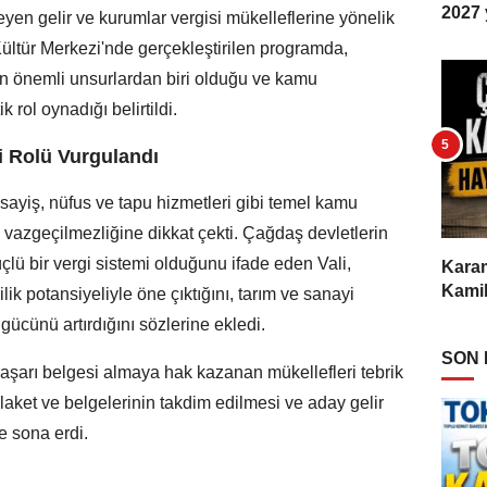
2027 y
yen gelir ve kurumlar vergisi mükelleflerine yönelik
Kültür Merkezi'nde gerçekleştirilen programda,
 en önemli unsurlardan biri olduğu ve kamu
k rol oynadığı belirtildi.
i Rolü Vurgulandı
ayiş, nüfus ve tapu hizmetleri gibi temel kamu
 vazgeçilmezliğine dikkat çekti. Çağdaş devletlerin
lü bir vergi sistemi olduğunu ifade eden Vali,
Karam
Kamil
lik potansiyeliyle öne çıktığını, tarım ve sanayi
gücünü artırdığını sözlerine ekledi.
SON
şarı belgesi almaya hak kazanan mükellefleri tebrik
plaket ve belgelerinin takdim edilmesi ve aday gelir
e sona erdi.