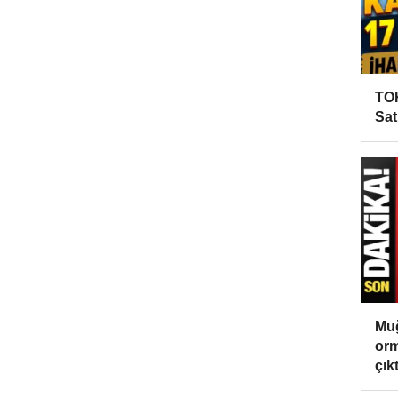
TOK
Sat
Muğ
orm
çıktı