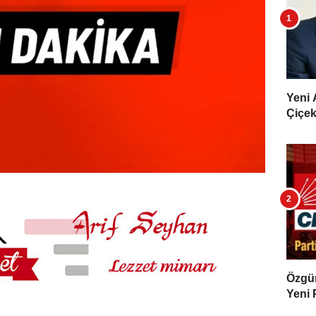
Yeni 
Çiçekl
Özgür 
Yeni 