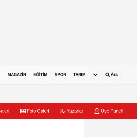
Ara
T
MAGAZIN
EĞITIM
SPOR
TARIM
aleri
Foto Galeri
Yazarlar
Üye Paneli