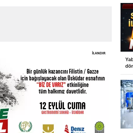
Yab
dön