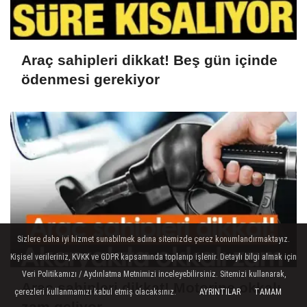
Araç sahipleri dikkat! Beş gün içinde
ödenmesi gerekiyor
Sizlere daha iyi hizmet sunabilmek adına sitemizde çerez konumlandırmaktayız.
Kişisel verileriniz, KVKK ve GDPR kapsamında toplanıp işlenir. Detaylı bilgi almak için
Veri Politikamızı / Aydınlatma Metnimizi inceleyebilirsiniz. Sitemizi kullanarak,
Araç sahipleri dikkat! Motorine okkalı
çerezleri kullanmamızı kabul etmiş olacaksınız.
AYRINTILAR
TAMAM
zam geliyor