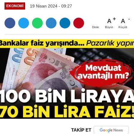
19 Nisan 2024 - 09:27
EKONOMI
A
A
Büyüt
Küçült
Dinle
TAKİP ET