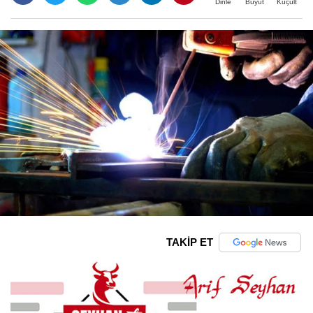
Büyüt
Küçült
Dinle
TAKİP ET