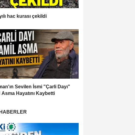
ılı hac kurası çekildi
an'ın Sevilen İsmi "Çarli Dayı"
 Asma Hayatını Kaybetti
 HABERLER