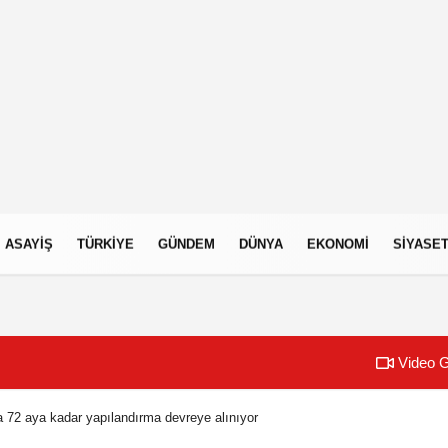
ASAYIŞ
TÜRKIYE
GÜNDEM
DÜNYA
EKONOMI
SIYASE
Video G
 72 aya kadar yapılandırma devreye alınıyor