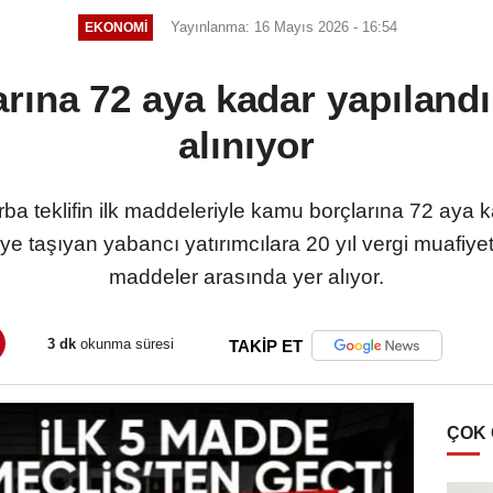
Yayınlanma: 16 Mayıs 2026 - 16:54
EKONOMI
rına 72 aya kadar yapıland
alınıyor
ba teklifin ilk maddeleriyle kamu borçlarına 72 aya 
e’ye taşıyan yabancı yatırımcılara 20 yıl vergi muafiy
maddeler arasında yer alıyor.
3 dk
okunma süresi
TAKİP ET
ÇOK