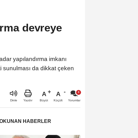
ırma devreye
kadar yapılandırma imkanı
eti sunulması da dikkat çeken
A
A
Büyüt
Küçült
Dinle
Yazdır
Yorumlar
 OKUNAN HABERLER