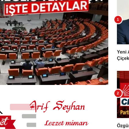
Yeni 
Çiçekl
Özgür 