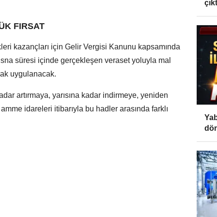
çıktı
YÜK FIRSAT
kleri kazançları için Gelir Vergisi Kanunu kapsamında
stisna süresi içinde gerçekleşen veraset yoluyla mal
arak uygulanacak.
adar artırmaya, yarısına kadar indirmeye, yeniden
amme idareleri itibarıyla bu hadler arasında farklı
Yab
dön