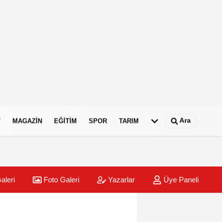
Ara
T
MAGAZIN
EĞITIM
SPOR
TARIM
aleri
Foto Galeri
Yazarlar
Üye Paneli