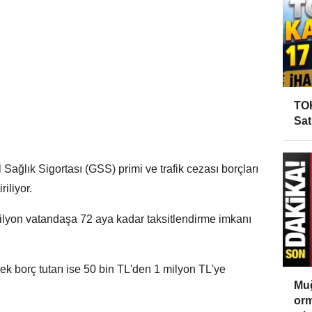
TOK
Sat
ğlık Sigortası (GSS) primi ve trafik cezası borçları
riliyor.
ilyon vatandaşa 72 aya kadar taksitlendirme imkanı
ek borç tutarı ise 50 bin TL'den 1 milyon TL'ye
Muğ
orm