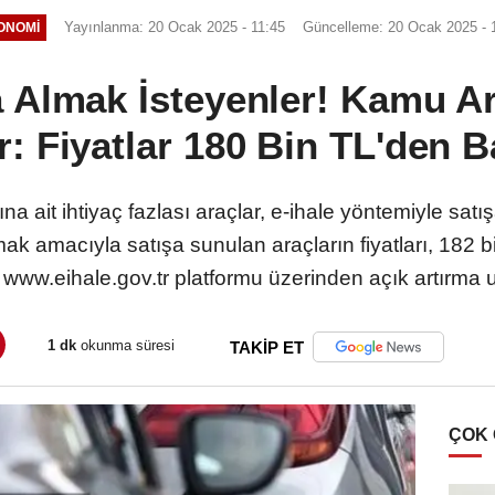
Yayınlanma: 20 Ocak 2025 - 11:45
Güncelleme: 20 Ocak 2025 - 
ONOMI
 Almak İsteyenler! Kamu Ara
r: Fiyatlar 180 Bin TL'den B
a ait ihtiyaç fazlası araçlar, e-ihale yöntemiyle satı
mak amacıyla satışa sunulan araçların fiyatları, 182 
, www.eihale.gov.tr platformu üzerinden açık artırma u
1 dk
okunma süresi
TAKİP ET
ÇOK