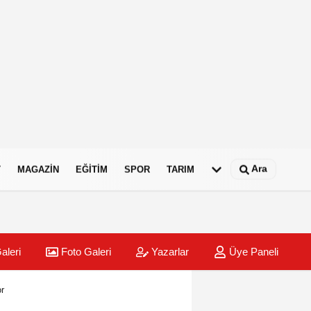
Ara
T
MAGAZIN
EĞITIM
SPOR
TARIM
aleri
Foto Galeri
Yazarlar
Üye Paneli
or