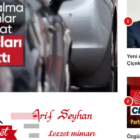
Yeni 
Çiçekl
Özgür 