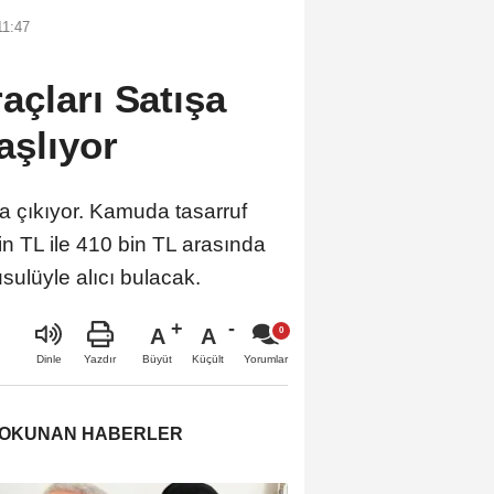
11:47
çları Satışa
aşlıyor
şa çıkıyor. Kamuda tasarruf
bin TL ile 410 bin TL arasında
sulüyle alıcı bulacak.
A
A
Büyüt
Küçült
Dinle
Yazdır
Yorumlar
 OKUNAN HABERLER