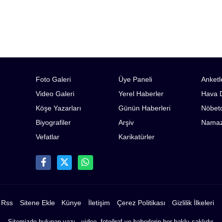
Foto Galeri
Üye Paneli
Anketl
Video Galeri
Yerel Haberler
Hava 
Köşe Yazarları
Günün Haberleri
Nöbetc
Biyografiler
Arşiv
Namaz 
Vefatlar
Karikatürler
Rss
Sitene Ekle
Künye
İletişim
Çerez Politikası
Gizlilik İlkeleri
Sitemizde bulunan yazı , video, fotoğraf ve haberlerin her hakkı saklıdır.