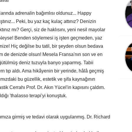
dava!
arında adrenalin bağımlısı oldunuz... Happy
tınız... Peki, bu yaz kaç kulaç attınız? Denizin
ktınız mı? Gerçi, siz de haklısını, yeni nesil mayolar
 Neyse! Benden söylemesi iş işten geçmeden, yaz
nize! Hiç değilse bu tatil, bir şeyden olsun bedava
em de denizde olsun! Mesela Fransa'nın son ve en
öğütülmüş deniz tuzuyla banyo yaparmış. Tabii
 tıp aldı. Ama hikâyenin bir yerinde, hâlâ geçmiş
ızdaki bu güzellik, estetik ve şifa kaynağının
astik Cerrahı Prof. Dr. Akın Yücel'in kapısını çaldım.
ığı 'thalasso terapi'yi konuştuk.
ımıza girmiş ve tedavi olarak uygulanmış. Dr. Richard