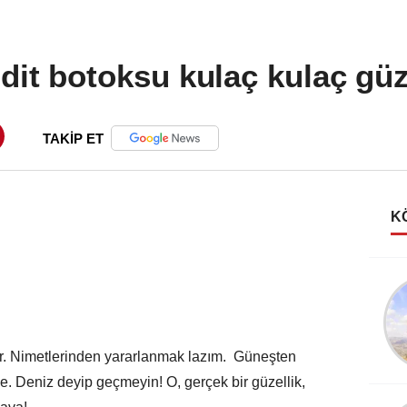
dit botoksu kulaç kulaç güz
TAKİP ET
K
Gülse Birsel
Türkiye'de (çok ararsan)
güzel şeyler de oluyor!
or. Nimetlerinden yararlanmak lazım. Güneşten
. Deniz deyip geçmeyin! O, gerçek bir güzellik,