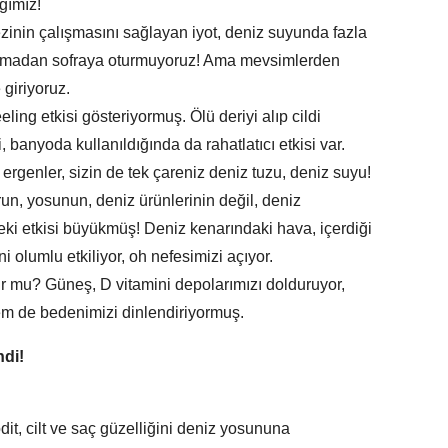
ağımız!
ezinin çalışmasını sağlayan iyot, deniz suyunda fazla
 olmadan sofraya oturmuyoruz! Ama mevsimlerden
 giriyoruz.
ling etkisi gösteriyormuş. Ölü deriyi alıp cildi
 banyoda kullanıldığında da rahatlatıcı etkisi var.
li ergenler, sizin de tek çareniz deniz tuzu, deniz suyu!
n, yosunun, deniz ürünlerinin değil, deniz
eki etkisi büyükmüş! Deniz kenarındaki hava, içerdiği
 olumlu etkiliyor, oh nefesimizi açıyor.
 mu? Güneş, D vitamini depolarımızı dolduruyor,
 de bedenimizi dinlendiriyormuş.
ndi!
dit, cilt ve saç güzelliğini deniz yosununa