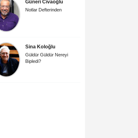
Güneri Civaoğlu
Aynur T
Notlar Defterinden
Afrodit b
kulaç güze
Sina Koloğlu
Abbas G
Güldür Güldür Nereyi
Böyle eği
Bipledi?