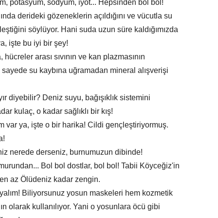
m, potasyum, sodyum, iyot... Hepsinden bol bol!
ında derideki gözeneklerin açıldığını ve vücutla su
leştiğini söylüyor. Hani suda uzun süre kaldığımızda
, işte bu iyi bir şey!
 hücreler arası sıvının ve kan plazmasının
u sayede su kaybına uğramadan mineral alışverişi
ır diyebilir? Deniz suyu, bağışıklık sistemini
ar kulaç, o kadar sağlıklı bir kış!
ar ya, işte o bir harika! Cildi gençleştiriyormuş.
a!
iz nerede derseniz, burnumuzun dibinde!
ndan... Bol bol dostlar, bol bol! Tabii Köyceğiz'in
 en az Ölüdeniz kadar zengin.
alım! Biliyorsunuz yosun maskeleri hem kozmetik
ın olarak kullanılıyor. Yani o yosunlara öcü gibi