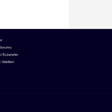
er
Durumu
i Eczaneler
Vakitleri