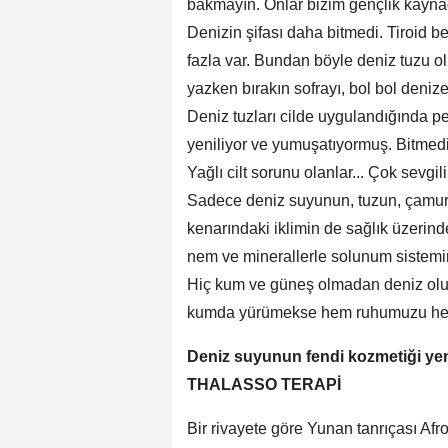
bakmayın. Onlar bizim gençlik kayn
Denizin şifası daha bitmedi. Tiroid b
fazla var. Bundan böyle deniz tuzu
yazken bırakın sofrayı, bol bol denize
Deniz tuzları cilde uygulandığında pee
yeniliyor ve yumuşatıyormuş. Bitmedi,
Yağlı cilt sorunu olanlar... Çok sevgi
Sadece deniz suyunun, tuzun, çamuru
kenarındaki iklimin de sağlık üzerind
nem ve minerallerle solunum sistemini
Hiç kum ve güneş olmadan deniz olur
kumda yürümekse hem ruhumuzu hem
Deniz suyunun fendi kozmetiği ye
THALASSO TERAPİ
Bir rivayete göre Yunan tanrıçası Afro