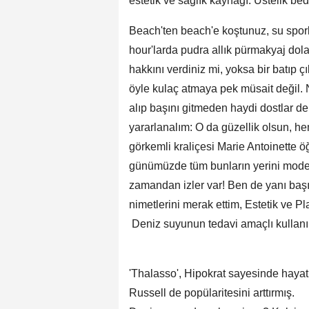
estetik ve sağlık kaynağı. Üstelik be
Beach'ten beach'e koştunuz, su sporl
hour'larda pudra allık pürmakyaj dolaş
hakkını verdiniz mi, yoksa bir batıp çı
öyle kulaç atmaya pek müsait değil.
alıp başını gitmeden haydi dostlar de
yararlanalım: O da güzellik olsun, h
görkemli kraliçesi Marie Antoinette 
günümüzde tüm bunların yerini modern
zamandan izler var! Ben de yanı başım
nimetlerini merak ettim, Estetik ve Pl
Deniz suyunun tedavi amaçlı kullanıld
'Thalasso', Hipokrat sayesinde hayat
Russell de popülaritesini arttırmış.