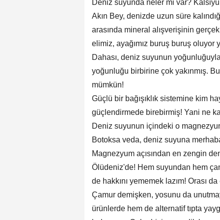
Deniz suyunda neler mi var? Kalsiyu
Akın Bey, denizde uzun süre kalındığ
arasında mineral alışverişinin gerçek
elimiz, ayağımız buruş buruş oluyor ya
Dahası, deniz suyunun yoğunluğuyla,
yoğunluğu birbirine çok yakınmış. B
mümkün!
Güçlü bir bağışıklık sistemine kim hay
güçlendirmede birebirmiş! Yani ne kad
Deniz suyunun içindeki o magnezyum v
Botoksa veda, deniz suyuna merhab
Magnezyum açısından en zengin den
Ölüdeniz'de! Hem suyundan hem çamuru
de hakkını yememek lazım! Orası da
Çamur demişken, yosunu da unutmay
ürünlerde hem de alternatif tıpta yayg