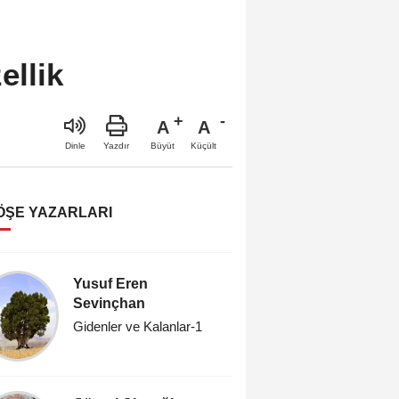
ellik
A
A
Büyüt
Küçült
Dinle
Yazdır
ÖŞE YAZARLARI
Yusuf Eren
Başak D
Sevinçhan
Spor Yaza
Gidenler ve Kalanlar-1