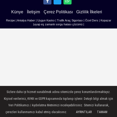
Künye
İletişim
Çerez Politikası
Gizlilik İlkeleri
Recipe
|
Antalya Haber
|
Uygun Kasko
|
Trafik Araç Sigortası
|
Özel Ders
|
Kopazar
|
uyap eş zamanlı sorgu hatası çözümü
|
Sizlere daha iyi hizmet sunabilmek adına sitemizde çerez konumlandırmaktayız.
Kişisel verileriniz, KVKK ve GDPR kapsamında toplanıp işlenir. Detaylı bilgi almak için
Veri Politikamızı / Aydınlatma Metnimizi inceleyebilirsiniz. Sitemizi kullanarak,
çerezleri kullanmamızı kabul etmiş olacaksınız.
AYRINTILAR
TAMAM