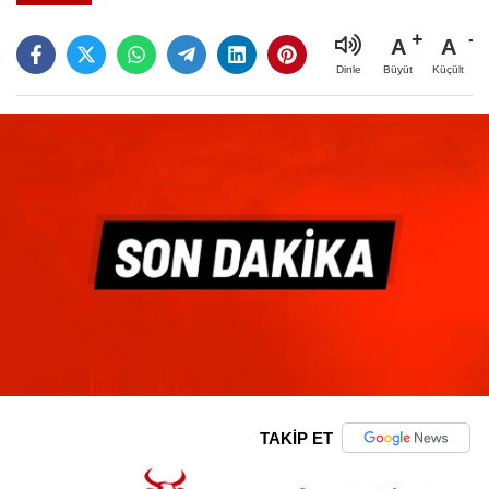
A
A
Büyüt
Küçült
Dinle
TAKİP ET