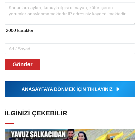
Gönder
ANASAYFAYA DÖNMEK İÇİN TIKLAYINIZ
İLGINIZI ÇEKEBILIR