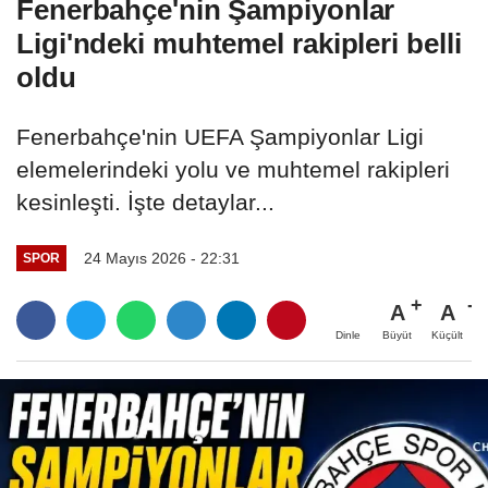
Fenerbahçe'nin Şampiyonlar
Ligi'ndeki muhtemel rakipleri belli
oldu
Fenerbahçe'nin UEFA Şampiyonlar Ligi
elemelerindeki yolu ve muhtemel rakipleri
kesinleşti. İşte detaylar...
24 Mayıs 2026 - 22:31
SPOR
A
A
Büyüt
Küçült
Dinle