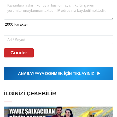
Gönder
ANASAYFAYA DÖNMEK İÇİN TIKLAYINIZ
İLGINIZI ÇEKEBILIR