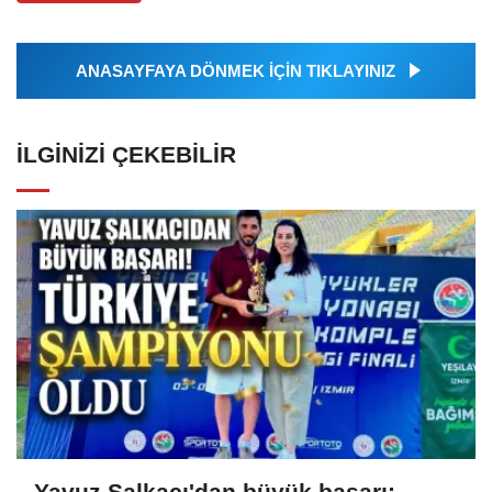
ANASAYFAYA DÖNMEK İÇİN TIKLAYINIZ
İLGINIZI ÇEKEBILIR
Yavuz Şalkacı'dan büyük başarı: