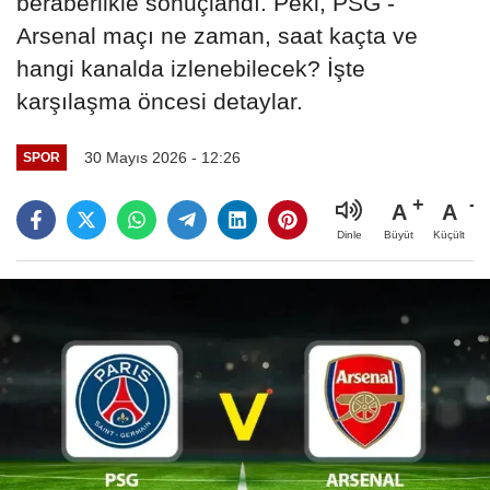
beraberlikle sonuçlandı. Peki, PSG -
Arsenal maçı ne zaman, saat kaçta ve
hangi kanalda izlenebilecek? İşte
karşılaşma öncesi detaylar.
30 Mayıs 2026 - 12:26
SPOR
A
A
Büyüt
Küçült
Dinle