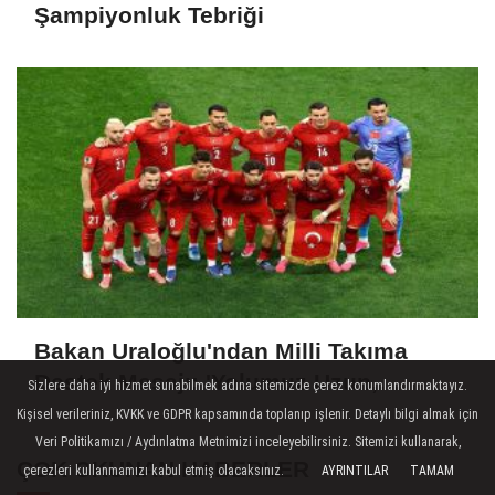
Şampiyonluk Tebriği
Bakan Uraloğlu'ndan Milli Takıma
Destek Mesajı: 'Yolumuz Uzun,
Sizlere daha iyi hizmet sunabilmek adına sitemizde çerez konumlandırmaktayız.
Hedefimiz Büyük'
Kişisel verileriniz, KVKK ve GDPR kapsamında toplanıp işlenir. Detaylı bilgi almak için
Veri Politikamızı / Aydınlatma Metnimizi inceleyebilirsiniz. Sitemizi kullanarak,
ÇOK OKUNAN HABERLER
çerezleri kullanmamızı kabul etmiş olacaksınız.
AYRINTILAR
TAMAM