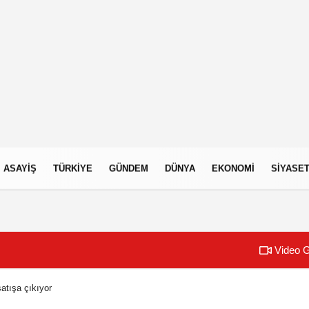
ASAYIŞ
TÜRKIYE
GÜNDEM
DÜNYA
EKONOMI
SIYASE
Video G
satışa çıkıyor