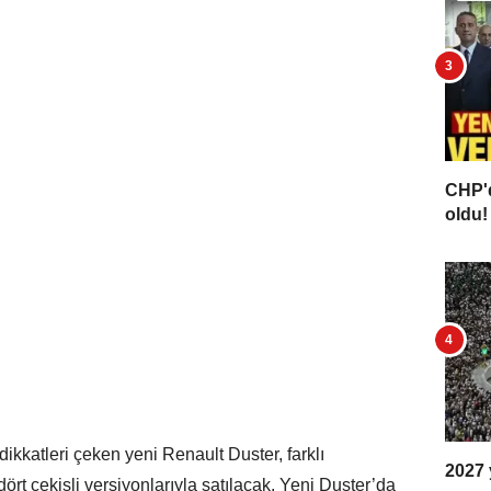
CHP'd
oldu! 
ikkatleri çeken yeni Renault Duster, farklı
2027 y
ört çekişli versiyonlarıyla satılacak. Yeni Duster’da