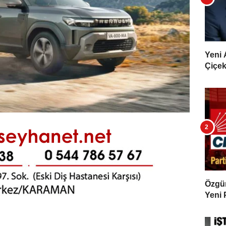
Yeni 
Çiçekl
Özgür 
Yeni 