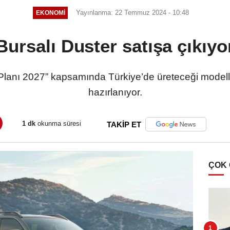
Yayınlanma: 22 Temmuz 2024 - 10:48
EKONOMI
Bursalı Duster satışa çıkıyo
Planı 2027” kapsamında Türkiye’de üreteceği modell
hazırlanıyor.
1 dk
okunma süresi
TAKİP ET
ÇOK