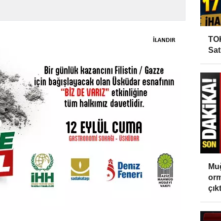
TOK
Sat
Muğ
orm
çıktı