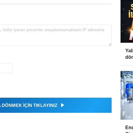
Yab
dön
DÖNMEK İÇİN TIKLAYINIZ
End