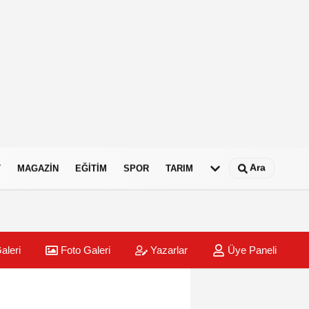
Ara
T
MAGAZIN
EĞITIM
SPOR
TARIM
aleri
Foto Galeri
Yazarlar
Üye Paneli