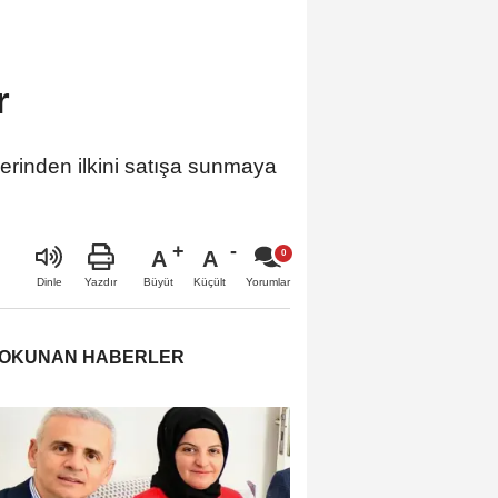
r
erinden ilkini satışa sunmaya
A
A
Büyüt
Küçült
Dinle
Yazdır
Yorumlar
 OKUNAN HABERLER