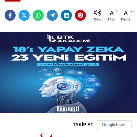
A
A
Büyüt
Küçült
Dinle
TAKİP ET