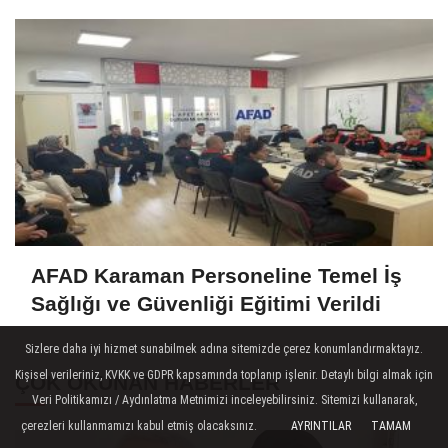
AFAD Karaman Personeline Temel İş
Sağlığı ve Güvenliği Eğitimi Verildi
Sizlere daha iyi hizmet sunabilmek adına sitemizde çerez konumlandırmaktayız.
Kişisel verileriniz, KVKK ve GDPR kapsamında toplanıp işlenir. Detaylı bilgi almak için
ÇOK OKUNAN HABERLER
Veri Politikamızı / Aydınlatma Metnimizi inceleyebilirsiniz. Sitemizi kullanarak,
çerezleri kullanmamızı kabul etmiş olacaksınız.
AYRINTILAR
TAMAM