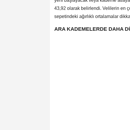
yeni başlayacak veya kademe atlayacak
43,92 olarak belirlendi. Velilerin en 
sepetindeki ağırlıklı ortalamalar dikk
ARA KADEMELERDE DAHA D