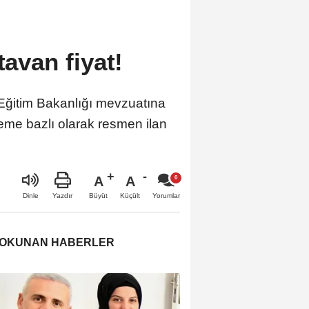
tavan fiyat!
i Eğitim Bakanlığı mevzuatına
me bazlı olarak resmen ilan
A
A
Büyüt
Küçült
Dinle
Yazdır
Yorumlar
 OKUNAN HABERLER