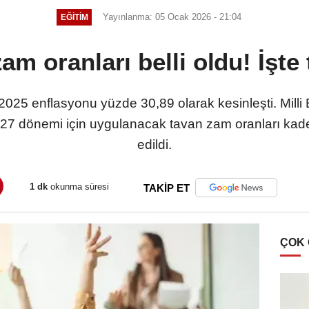
Yayınlanma: 05 Ocak 2026 - 21:04
EĞITIM
am oranları belli oldu! İşte 
le 2025 enflasyonu yüzde 30,89 olarak kesinleşti. Mill
027 dönemi için uygulanacak tavan zam oranları kade
edildi.
1 dk
okunma süresi
TAKİP ET
ÇOK