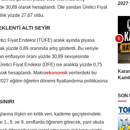
2027 y
zde 30,89 olarak hesaplandı. Öte yandan Üretici Fiyat
ıllık yüzde 27,67 oldu.
KLENTİ ALTI SEYİR
etici Fiyat Endeksi (TÜFE) aralık ayında piyasa
arak yüzde 0,89 oranında artış gösterdi. Bu veriyle
yan enflasyon oranı yüzde 30,89 seviyesinde
Üretici Fiyat Endeksi (ÜFE) ise aralıkta yüzde 0,75
Karam
larak hesaplandı. Makro
ekonomi
k verilerdeki bu
Kamil
2027 eğitim öğretim dönemi fiyatlandırma politikasına
SON
INIRI
larına ilişkin en kritik veri, kademe geçişlerindeki
e 1., 5. ve 9. sınıflarda öğrenim görecek, yani okula