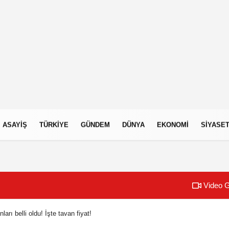
ASAYIŞ
TÜRKIYE
GÜNDEM
DÜNYA
EKONOMI
SIYASE
Video G
arı belli oldu! İşte tavan fiyat!