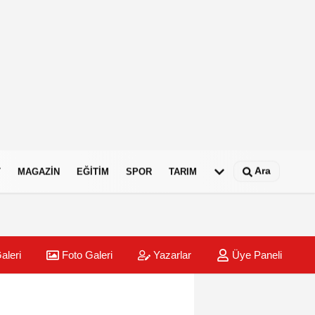
Ara
T
MAGAZIN
EĞITIM
SPOR
TARIM
aleri
Foto Galeri
Yazarlar
Üye Paneli