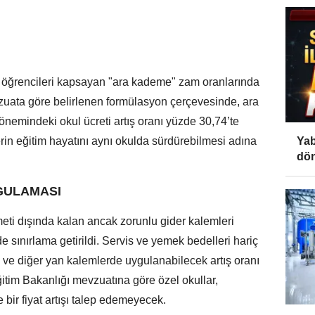
öğrencileri kapsayan "ara kademe" zam oranlarında
evzuata göre belirlenen formülasyon çerçevesinde, ara
önemindeki okul ücreti artış oranı yüzde 30,74’te
Yab
rin eğitim hayatını aynı okulda sürdürebilmesi adına
dön
GULAMASI
zmeti dışında kalan ancak zorunlu gider kalemleri
e sınırlama getirildi. Servis ve yemek bedelleri hariç
i ve diğer yan kalemlerde uygulanabilecek artış oranı
 Eğitim Bakanlığı mevzuatına göre özel okullar,
e bir fiyat artışı talep edemeyecek.