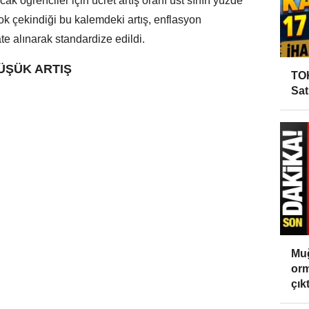
 öğrenciler için ücret artış oranı üst sınırı yüzde
çok çekindiği bu kalemdeki artış, enflasyon
ate alınarak standardize edildi.
ÜŞÜK ARTIŞ
TOK
Sat
Muğ
orm
çıktı