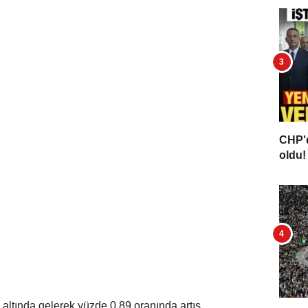
CHP'd
oldu! 
n altında gelerek yüzde 0,89 oranında artış