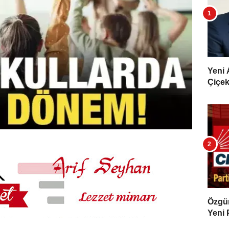
Yeni 
Çiçekl
Özgür 
Yeni 