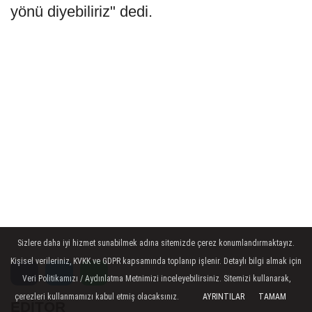
yönü diyebiliriz" dedi.
Sizlere daha iyi hizmet sunabilmek adına sitemizde çerez konumlandırmaktayız.
Kişisel verileriniz, KVKK ve GDPR kapsamında toplanıp işlenir. Detaylı bilgi almak için
Veri Politikamızı / Aydınlatma Metnimizi inceleyebilirsiniz. Sitemizi kullanarak,
çerezleri kullanmamızı kabul etmiş olacaksınız.
AYRINTILAR
TAMAM
EDİTÖR