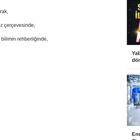
rak,
iz çerçevesinde,
ve bilimin rehberliğinde,
Yab
dön
End