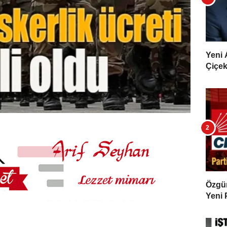
Yeni 
Çiçekl
Özgür 
Yeni 