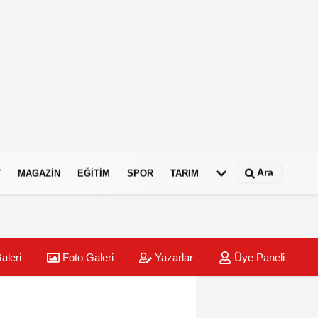
Ara
T
MAGAZIN
EĞITIM
SPOR
TARIM
aleri
Foto Galeri
Yazarlar
Üye Paneli