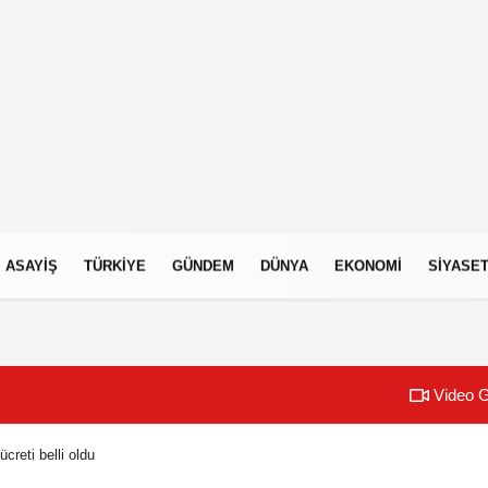
ASAYIŞ
TÜRKIYE
GÜNDEM
DÜNYA
EKONOMI
SIYASE
Video G
ücreti belli oldu