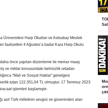
TOK
Sat
a Üniversitesi Harp Okulları ve Astsubay Meslek
in faaliyetleri 4 Ağustos’a kadar Kara Harp Okulu
arı, daha önce yapılan düzenleme ile memur maaş
miş ve miktar konusundaki belirsizlik ortadan
nlığınca “Mali ve Sosyal Haklar” genelgesi
Muğ
kerlik tutarı 122.351,04 TL olmuştur. 17 Temmuz 2023
orm
üracaat işlemleri başlamıştır.
çıktı
ı asil Türk milletinin sevgisi ve güveninden alan