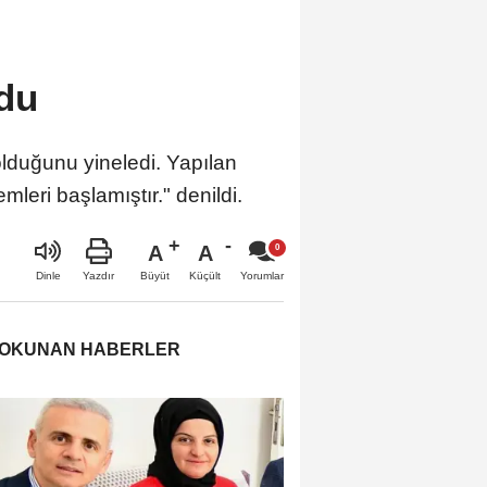
ldu
 olduğunu yineledi. Yapılan
leri başlamıştır." denildi.
A
A
Büyüt
Küçült
Dinle
Yazdır
Yorumlar
 OKUNAN HABERLER