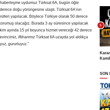
milli haberleşme uydumuz Türksat 6A, bugün öğle
 derece doğu yörüngesine ulaştı. Türksat 6A'nın
testleri yapılacak. Böylece Türkiye olarak 50 derece
korumuş olacağız. Burada 3 ay süresince yapılacak
kim ayında 15 yıl boyunca hizmet vereceği 42 derece
incimiz, iftiharımız Türksat 6A uzayda yol aldıkça
yuz, gururluyuz."
Karam
Kamil
SON