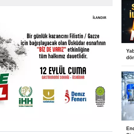
Yab
dön
End