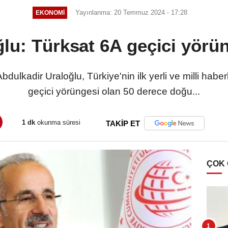
Yayınlanma: 20 Temmuz 2024 - 17:28
EKONOMI
lu: Türksat 6A geçici yörün
bdulkadir Uraloğlu, Türkiye'nin ilk yerli ve milli ha
geçici yörüngesi olan 50 derece doğu...
1 dk
okunma süresi
TAKİP ET
ÇOK