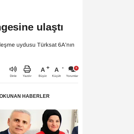
gesine ulaştı
berleşme uydusu Türksat 6A'nın
A
A
Büyüt
Küçült
Dinle
Yazdır
Yorumlar
 OKUNAN HABERLER