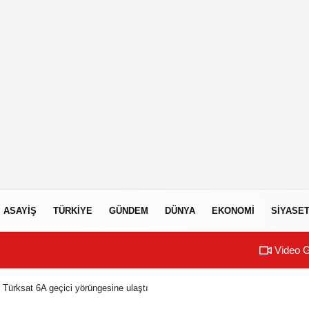
ASAYIŞ
TÜRKIYE
GÜNDEM
DÜNYA
EKONOMI
SIYASE
Video G
 Türksat 6A geçici yörüngesine ulaştı