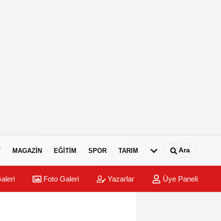
Ara
T
MAGAZIN
EĞITIM
SPOR
TARIM
aleri
Foto Galeri
Yazarlar
Üye Paneli