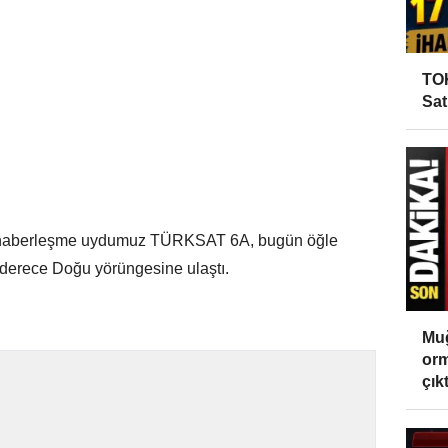
TOK
Sat
 millî haberleşme uydumuz TÜRKSAT 6A, bugün öğle
 derece Doğu yörüngesine ulaştı.
Muğ
orm
çıktı