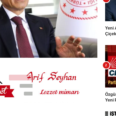
Yeni 
Çiçekl
Özgür 
Yeni 