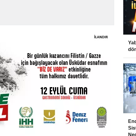
Yab
dön
End
Sis
Ned