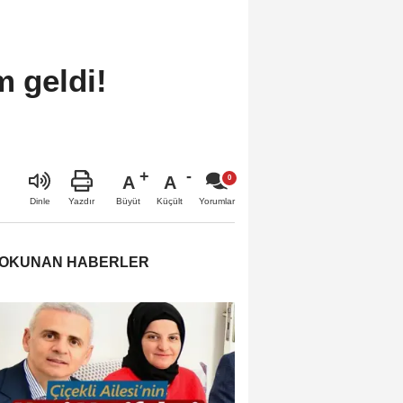
m geldi!
A
A
Büyüt
Küçült
Dinle
Yazdır
Yorumlar
 OKUNAN HABERLER