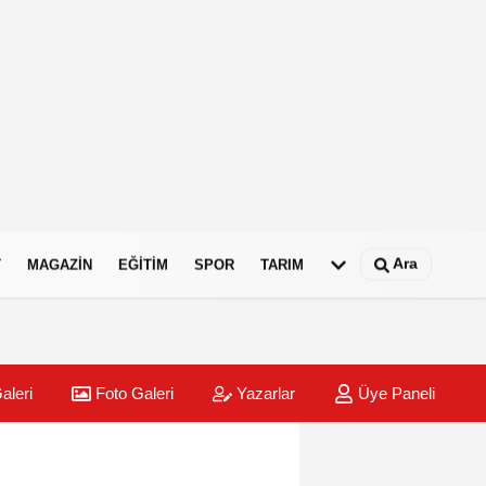
Ara
T
MAGAZIN
EĞITIM
SPOR
TARIM
aleri
Foto Galeri
Yazarlar
Üye Paneli