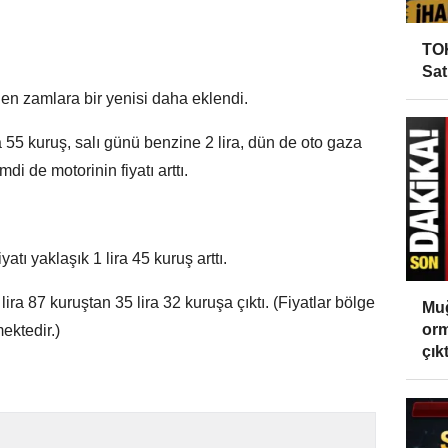
TOK
Sat
en zamlara bir yenisi daha eklendi.
 55 kuruş, salı günü benzine 2 lira, dün de oto gaza
i de motorinin fiyatı arttı.
atı yaklaşık 1 lira 45 kuruş arttı.
ira 87 kuruştan 35 lira 32 kuruşa çıktı. (Fiyatlar bölge
Muğ
orm
ektedir.)
çıktı