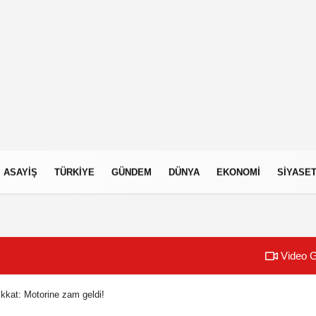
ASAYIŞ
TÜRKIYE
GÜNDEM
DÜNYA
EKONOMI
SIYASE
Video G
ikkat: Motorine zam geldi!