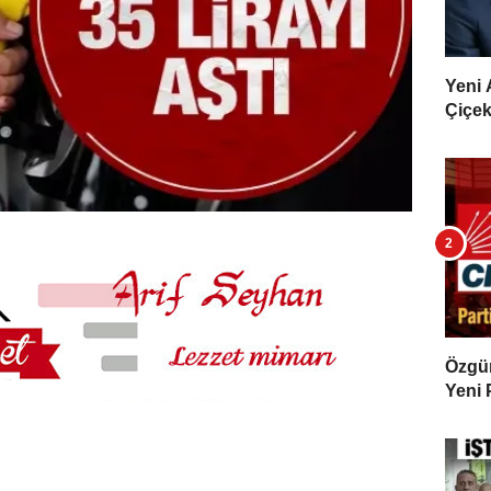
Yeni 
Çiçekl
Özgür 
Yeni 