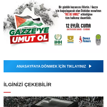
ANASAYFAYA DÖNMEK İÇİN TIKLAYINIZ
İLGINIZI ÇEKEBILIR