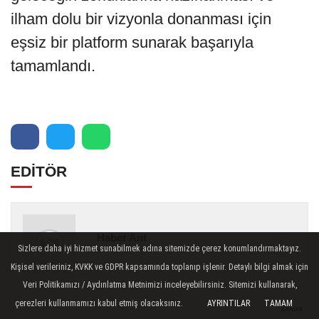
ilham dolu bir vizyonla donanması için
eşsiz bir platform sunarak başarıyla
tamamlandı.
EDİTÖR
Haber Ant
Sizlere daha iyi hizmet sunabilmek adına sitemizde çerez konumlandırmaktayız.
Kişisel verileriniz, KVKK ve GDPR kapsamında toplanıp işlenir. Detaylı bilgi almak için
Veri Politikamızı / Aydınlatma Metnimizi inceleyebilirsiniz. Sitemizi kullanarak,
çerezleri kullanmamızı kabul etmiş olacaksınız.
AYRINTILAR
TAMAM