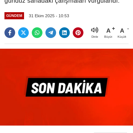
gündüz sahadaki çalışmaları vurgulandı.
31 Ekim 2025 - 10:53
GÜNDEM
A
A
Büyüt
Küçült
Dinle