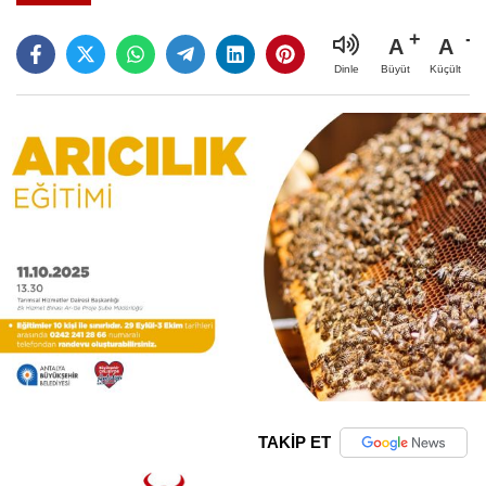
A
A
Büyüt
Küçült
Dinle
TAKİP ET