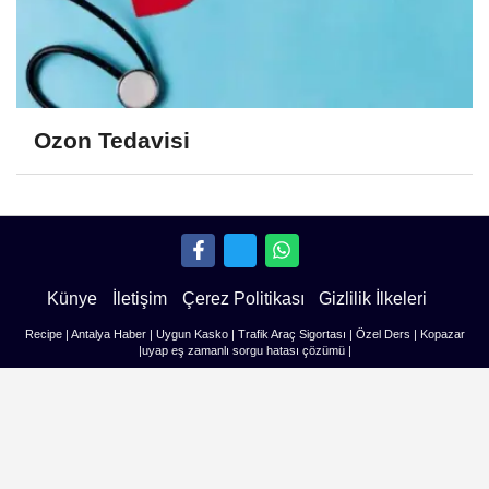
Ozon Tedavisi
Künye
İletişim
Çerez Politikası
Gizlilik İlkeleri
Recipe
|
Antalya Haber
|
Uygun Kasko
|
Trafik Araç Sigortası
|
Özel Ders
|
Kopazar
|
uyap eş zamanlı sorgu hatası çözümü
|