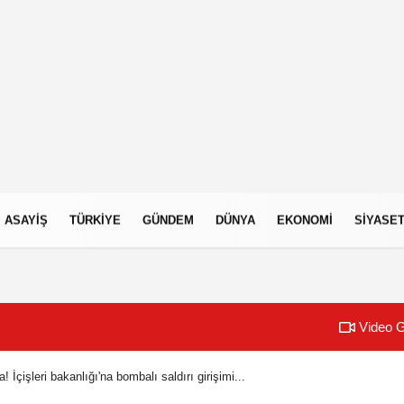
ASAYIŞ
TÜRKIYE
GÜNDEM
DÜNYA
EKONOMI
SIYASE
Video G
 İçişleri bakanlığı'na bombalı saldırı girişimi...