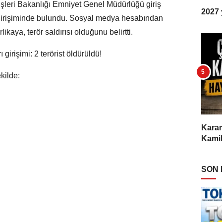
eri Bakanlığı Emniyet Genel Müdürlüğü giriş
2027 y
rı girişiminde bulundu. Sosyal medya hesabından
ikaya, terör saldırısı olduğunu belirtti.
girişimi: 2 terörist öldürüldü!
kilde:
Karam
Kamil
SON