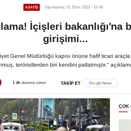
Yayınlanma: 01 Ekim 2023 - 10:49
ASAYIŞ
ama! İçişleri bakanlığı'na 
girişimi...
iyet Genel Müdürlüğü kapısı önüne hafif ticari araçla 
uş, teröristlerden biri kendini patlatmıştır." açıkl
1 dk
okunma süresi
TAKİP ET
ÇOK