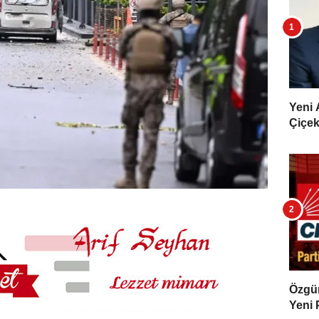
Yeni 
Çiçekl
Özgür 
Yeni 