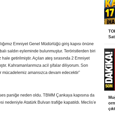
TOK
Sat
anlığımız Emniyet Genel Müdürlüğü giriş kapısı önüne
mbalı saldırı eyleminde bulunmuştur. Teröristlerden biri
iz hale getirilmiştir. Açılan ateş sırasında 2 Emniyet
ır. Kahramanlarımıza acil şifalar diliyorum. Son
kadar mücadelemiz amansızca devam edecektir"
 ses paniğe neden oldu. TBMM Çankaya kapısına da
Muğ
i nedeniyle Atatürk Bulvarı trafiğe kapatıldı. Meclis'e
orm
çıktı