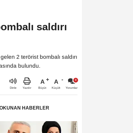
bombalı saldırı
gelen 2 terörist bombalı saldırı
amasında bulundu.
A
A
Büyüt
Küçült
Dinle
Yazdır
Yorumlar
 OKUNAN HABERLER