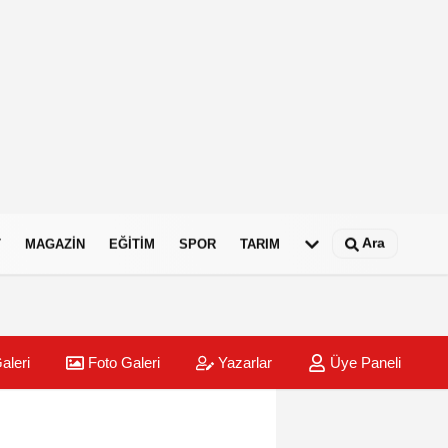
Ara
T
MAGAZIN
EĞITIM
SPOR
TARIM
aleri
Foto Galeri
Yazarlar
Üye Paneli