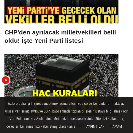
CHP'den ayrılacak milletvekilleri belli
oldu! İşte Yeni Parti listesi
Sizlere daha iyi hizmet sunabilmek adına sitemizde çerez konumlandırmaktayız.
Kişisel verileriniz, KVKK ve GDPR kapsamında toplanıp işlenir. Detaylı bilgi almak için
Veri Politikamızı / Aydınlatma Metnimizi inceleyebilirsiniz. Sitemizi kullanarak,
2027 yılı hac kurası çekildi
çerezleri kullanmamızı kabul etmiş olacaksınız.
AYRINTILAR
TAMAM