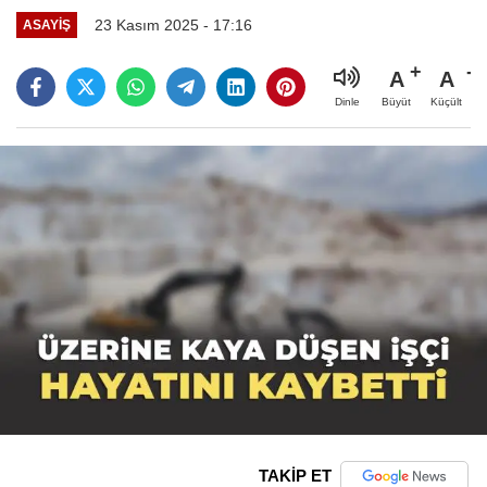
23 Kasım 2025 - 17:16
ASAYIŞ
A
A
Büyüt
Küçült
Dinle
TAKİP ET