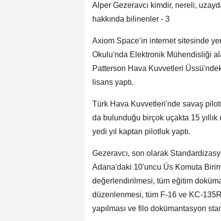
Alper Gezeravcı kimdir, nereli, uzay
hakkında bilinenler - 3
Axiom Space’in internet sitesinde ye
Okulu'nda Elektronik Mühendisliği al
Patterson Hava Kuvvetleri Üssü'ndek
lisans yaptı.
Türk Hava Kuvvetleri'nde savaş pilot
da bulunduğu birçok uçakta 15 yıllık
yedi yıl kaptan pilotluk yaptı.
Gezeravcı, son olarak Standardizas
Adana'daki 10'uncu Üs Komuta Birimi
değerlendirilmesi, tüm eğitim doküma
düzenlenmesi, tüm F-16 ve KC-135R pi
yapılması ve filo dokümantasyon sta