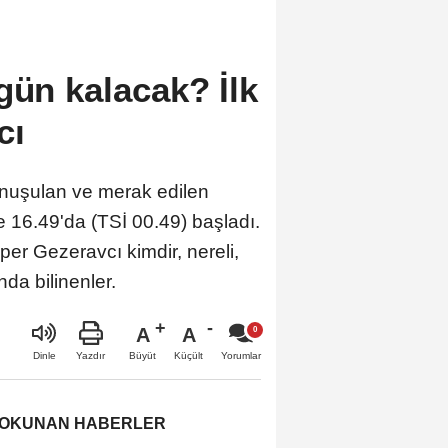
gün kalacak? İlk
cı
onuşulan ve merak edilen
e 16.49'da (TSİ 00.49) başladı.
per Gezeravcı kimdir, nereli,
da bilinenler.
A
A
Büyüt
Küçült
Dinle
Yazdır
Yorumlar
 OKUNAN HABERLER