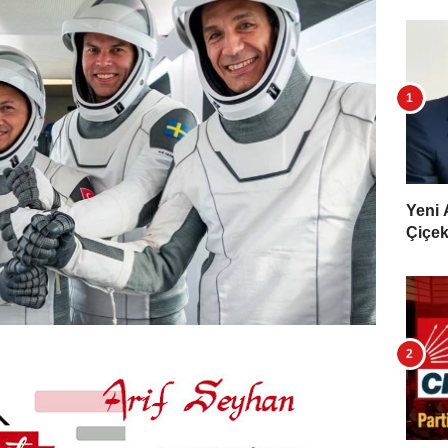
Yeni 
Çiçekl