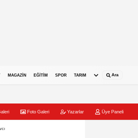
Ara
T
MAGAZIN
EĞITIM
SPOR
TARIM
aleri
Foto Galeri
Yazarlar
Üye Paneli
vcı