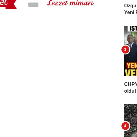
Özgür 
Yeni 
CHP'd
oldu! 