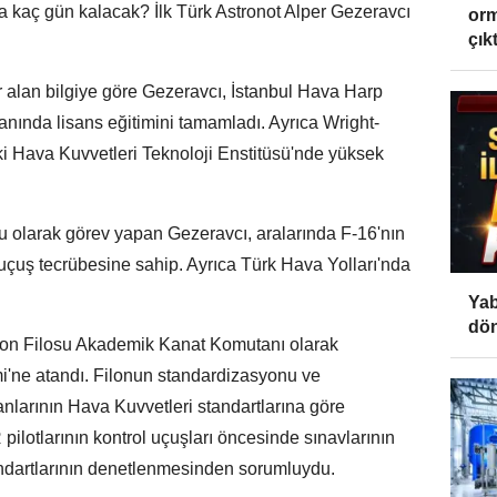
da kaç gün kalacak? İlk Türk Astronot Alper Gezeravcı
orm
çıktı
r alan bilgiye göre Gezeravcı, İstanbul Hava Harp
anında lisans eğitimini tamamladı. Ayrıca Wright-
i Hava Kuvvetleri Teknoloji Enstitüsü'nde yüksek
u olarak görev yapan Gezeravcı, aralarında F-16'nın
 uçuş tecrübesine sahip. Ayrıca Türk Hava Yolları'nda
Yab
dön
yon Filosu Akademik Kanat Komutanı olarak
'ne atandı. Filonun standardizasyonu ve
nlarının Hava Kuvvetleri standartlarına göre
lotlarının kontrol uçuşları öncesinde sınavlarının
ndartlarının denetlenmesinden sorumluydu.