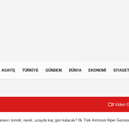
ASAYIŞ
TÜRKIYE
GÜNDEM
DÜNYA
EKONOMI
SIYASE
Video G
ravcı kimdir, nereli, uzayda kaç gün kalacak? İlk Türk Astronot Alper Gezera