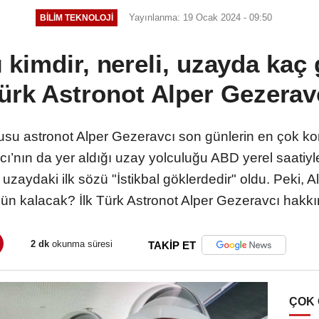
Yayınlanma: 19 Ocak 2024 - 09:50
BILIM TEKNOLOJI
 kimdir, nereli, uzayda kaç 
ürk Astronot Alper Gezerav
lcusu astronot Alper Gezeravcı son günlerin en çok k
vcı’nın da yer aldığı uzay yolculuğu ABD yerel saatiyl
zaydaki ilk sözü "İstikbal göklerdedir" oldu. Peki, Al
n kalacak? İlk Türk Astronot Alper Gezeravcı hakkın
2 dk
okunma süresi
TAKİP ET
ÇOK