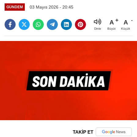
03 Mayıs 2026 - 20:45
GÜNDEM
A
A
Büyüt
Küçült
Dinle
TAKİP ET