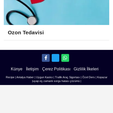
Ozon Tedavisi
Künye
İletişim
Çerez Politikası
Gizlilik İlkeleri
Recipe
|
Antalya Haber
|
Uygun Kasko
|
Trafik Araç Sigortası
|
Özel Ders
|
Kopazar
|
uyap eş zamanlı sorgu hatası çözümü
|