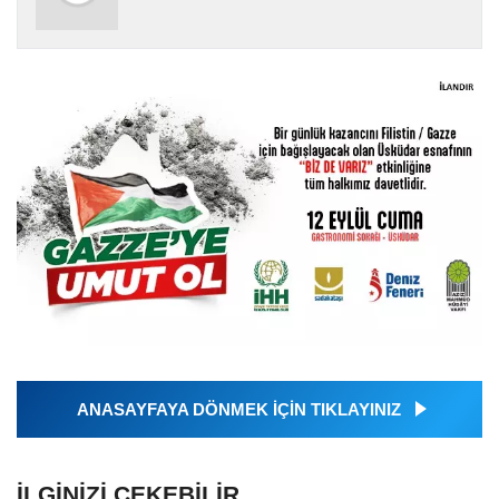
ANASAYFAYA DÖNMEK İÇİN TIKLAYINIZ
İLGINIZI ÇEKEBILIR