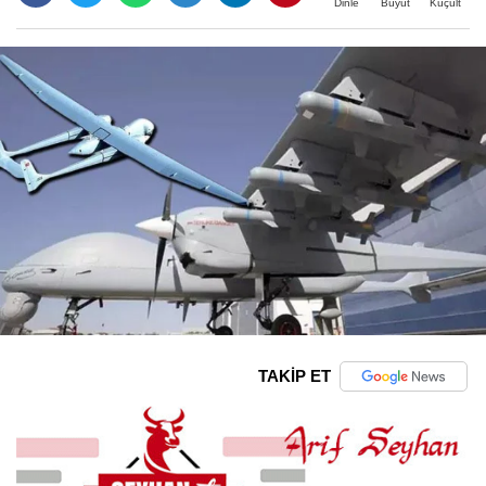
Büyüt
Küçült
Dinle
TAKİP ET