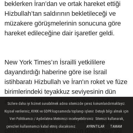
beklerken İran’dan ve ortak hareket ettiği
Hizbullah’tan saldırının bekletileceği ve
müzakere görüşmelerinin sonucuna göre
hareket edileceğine dair işaretler geldi.
New York Times’ın İsrailli yetkililere
dayandırdığı haberine göre ise İsrail
istihbaratı Hizbullah ve İran'ın roket ve füze
birimlerindeki teyakkuz seviyesinin dün
akşamdan itibaren düşürdüğünü bildirdi.
Sizlere daha iyi hizmet sunabilmek adına sitemizde çerez konumlandırmaktayız.
Kişisel verileriniz, KVKK ve GDPR kapsamında toplanıp işlenir. Detaylı bilgi almak için
Veri Politikamızı / Aydınlatma Metnimizi inceleyebilirsiniz. Sitemizi kullanarak,
İddialara göre İsrail, İran'ın öncülüğünde
çerezleri kullanmamızı kabul etmiş olacaksınız.
AYRINTILAR
TAMAM
gerçekleşecek misillemenin daha sonraki