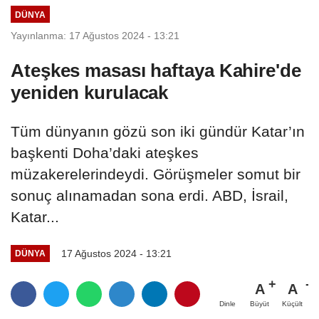
DÜNYA
Yayınlanma: 17 Ağustos 2024 - 13:21
Ateşkes masası haftaya Kahire'de
yeniden kurulacak
Tüm dünyanın gözü son iki gündür Katar’ın
başkenti Doha’daki ateşkes
müzakerelerindeydi. Görüşmeler somut bir
sonuç alınamadan sona erdi. ABD, İsrail,
Katar...
17 Ağustos 2024 - 13:21
DÜNYA
A
A
Büyüt
Küçült
Dinle