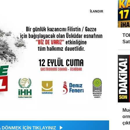
TOK
Sat
Muğ
orm
çıktı
DÖNMEK İÇİN TIKLAYINIZ