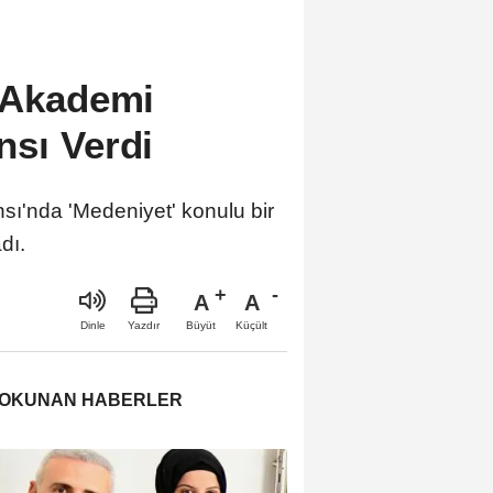
s Akademi
nsı Verdi
sı'nda 'Medeniyet' konulu bir
dı.
A
A
Büyüt
Küçült
Dinle
Yazdır
 OKUNAN HABERLER