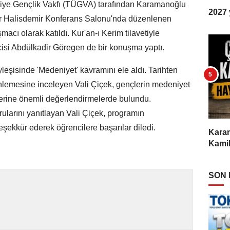
kiye Gençlik Vakfı (TÜGVA) tarafından Karamanoğlu
2027 y
 Halisdemir Konferans Salonu'nda düzenlenen
acı olarak katıldı. Kur'an-ı Kerim tilavetiyle
cisi Abdülkadir Göregen de bir konuşma yaptı.
yleşisinde 'Medeniyet' kavramını ele aldı. Tarihten
lemesine inceleyen Vali Çiçek, gençlerin medeniyet
zerine önemli değerlendirmelerde bulundu.
larını yanıtlayan Vali Çiçek, programın
ekkür ederek öğrencilere başarılar diledi.
Karam
Kamil
SON