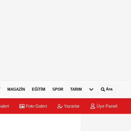
Ara
T
MAGAZIN
EĞITIM
SPOR
TARIM
aleri
Foto Galeri
Yazarlar
Üye Paneli