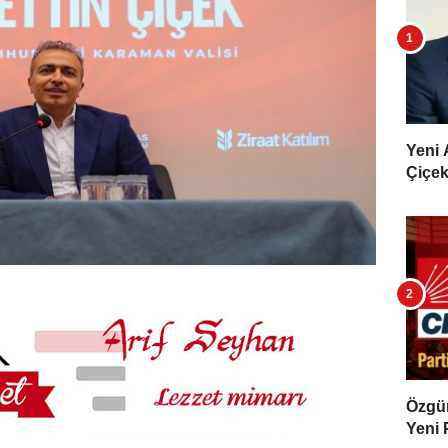
Yeni 
Çiçekl
Özgür 
Yeni 