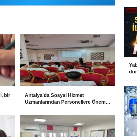
Yab
dön
, bir
Antalya'da Sosyal Hizmet
Uzmanlarından Personellere Önemli
Eğitimler