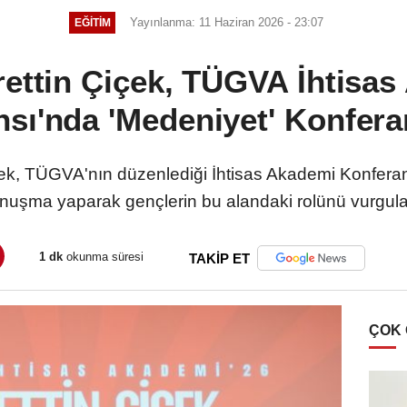
Yayınlanma: 11 Haziran 2026 - 23:07
EĞITIM
rettin Çiçek, TÜGVA İhtisa
sı'nda 'Medeniyet' Konfera
ek, TÜGVA'nın düzenlediği İhtisas Akademi Konferan
nuşma yaparak gençlerin bu alandaki rolünü vurgula
1 dk
okunma süresi
TAKİP ET
ÇOK