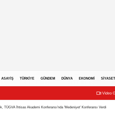
ASAYIŞ
TÜRKIYE
GÜNDEM
DÜNYA
EKONOMI
SIYASE
Video G
çek, TÜGVA İhtisas Akademi Konferansı'nda 'Medeniyet' Konferansı Verdi