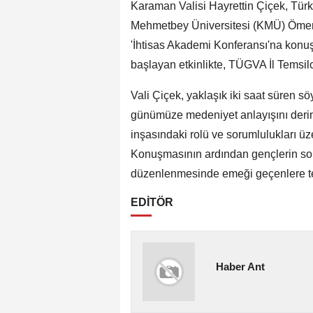
Karaman Valisi Hayrettin Çiçek, Tür
Mehmetbey Üniversitesi (KMÜ) Ömer
'İhtisas Akademi Konferansı'na konuşm
başlayan etkinlikte, TÜGVA İl Temsil
Vali Çiçek, yaklaşık iki saat süren sö
günümüze medeniyet anlayışını derin
inşasındaki rolü ve sorumlulukları ü
Konuşmasının ardından gençlerin soru
düzenlenmesinde emeği geçenlere teş
EDİTÖR
Haber Ant